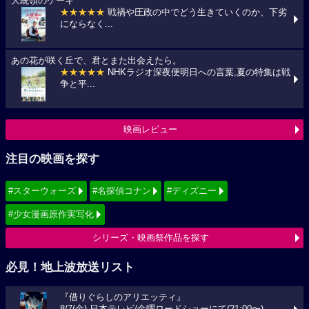
大統領のケーキ
★★★★★
戦禍や圧政の中でどう生きていくのか、下劣
にならなく...
あの花が咲く丘で、君とまた出会えたら。
★★★★★
NHKラジオ深夜便明日への言葉,夏の特集は戦
争と平...
映画レビュー
注目の映画を探す
#スターウォーズ
#名探偵コナン
#ディズニー
#少女漫画原作実写化
シリーズ・映画祭作品を探す
必見！地上波放送リスト
『借りぐらしのアリエッティ』