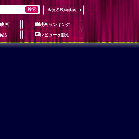
今見る映画検索
の映画
映画ランキング
作品
レビューを読む