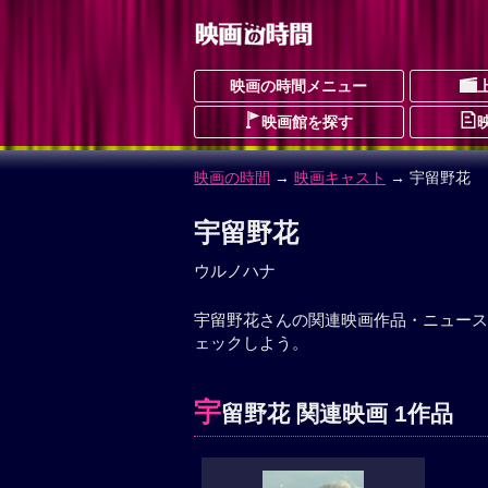
映画の時間メニュー
映画館を探す
映画の時間
→
映画キャスト
→ 宇留野花
宇留野花
ウルノハナ
宇留野花さんの関連映画作品・ニュース
ェックしよう。
宇
留野花 関連映画 1作品