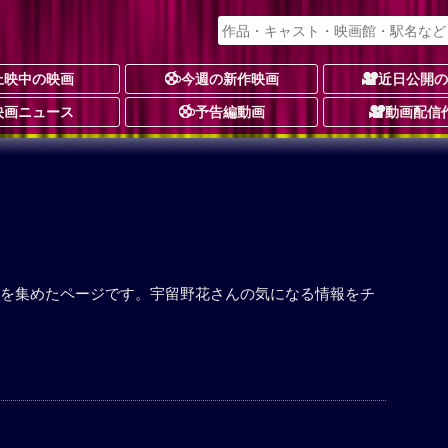
上映中の映画
今週の新作映画
近日公開
映画ニュース
予告編動画
動画配信
を集めたページです。宇留野花さんの気になる情報をチ