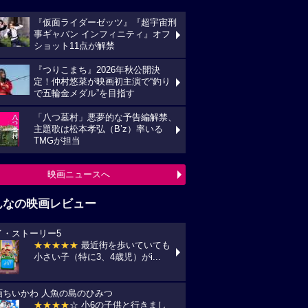
『仮面ライダーゼッツ』『超宇宙刑
事ギャバン インフィニティ』オフ
ショット11点が解禁
『つりこまち』2026年秋公開決
定！仲村悠菜が映画初主演で“釣り
で五輪金メダル”を目指す
「八つ墓村」悪夢的な予告編解禁、
主題歌は松本孝弘（B’z）率いる
TMGが担当
映画ニュースへ
んなの映画レビュー
イ・ストーリー5
★★★★★
最近街を歩いていても
小さい子（特に3、4歳児）がi...
画ちいかわ 人魚の島のひみつ
★★★★
☆ 小6の子供と行きまし