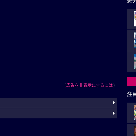
要
（
広告を非表示にするには
）
注