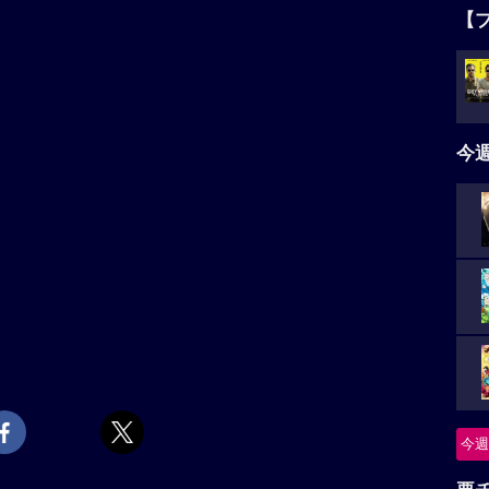
【
今
今週