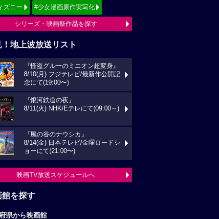
ィズニー
#少女漫画原作実写化
シリーズ・映画祭作品を探す
見！地上波放送リスト
『怪盗グルーのミニオン超変身』
8/10(月) フジテレビ/最新作公開記
念にて(19:00〜)
『銀河鉄道の夜』
8/11(火) NHK/Eテレにて(09:00～)
『風の谷のナウシカ』
8/14(金) 日本テレビ/金曜ロードシ
ョーにて(21:00〜)
映画TV放送スケジュールへ
画館を探す
府県から映画館