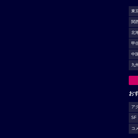
東
関
北
甲
中
九
お
ア
SF
コ