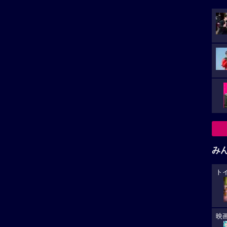
み
ト
映