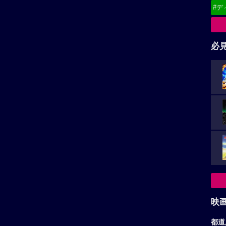
#デ
必
映
都道