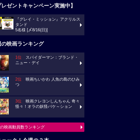
プレゼントキャンペーン実施中】
『グレイ・ミッション』アクリルス
タンド
5名様 [〆8/16(日)]
週の映画ランキング
1位
スパイダーマン：ブランド・
ニュー・デイ
2位
映画ちいかわ 人魚の島のひみ
つ
3位
映画クレヨンしんちゃん 奇々
怪々！オラの妖怪バケ～ション
の映画動員数ランキング