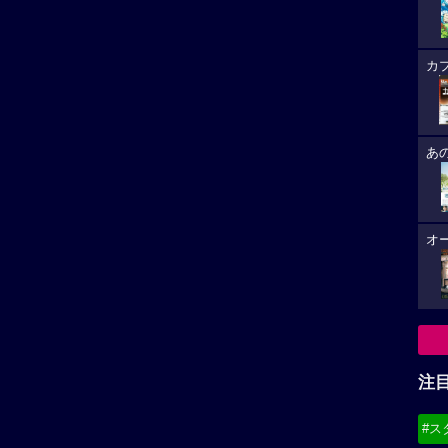
カ
あ
オ
注
#ス