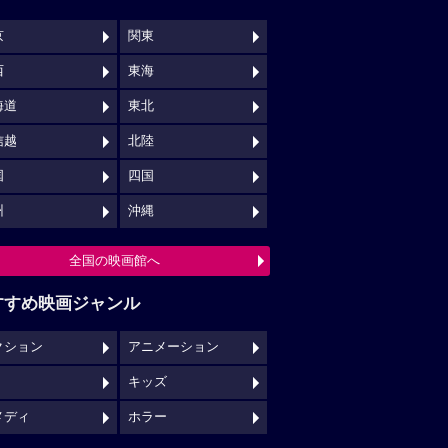
京
関東
西
東海
海道
東北
信越
北陸
国
四国
州
沖縄
全国の映画館へ
すすめ映画ジャンル
クション
アニメーション
キッズ
メディ
ホラー