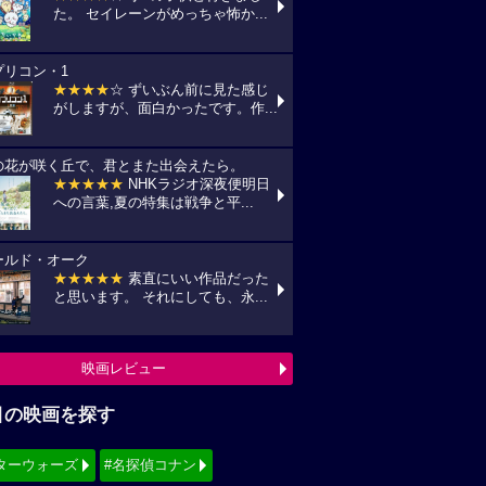
た。 セイレーンがめっちゃ怖か...
プリコン・1
★★★★
☆ ずいぶん前に見た感じ
がしますが、面白かったです。作...
の花が咲く丘で、君とまた出会えたら。
★★★★★
NHKラジオ深夜便明日
への言葉,夏の特集は戦争と平...
ールド・オーク
★★★★★
素直にいい作品だった
と思います。 それにしても、永...
映画レビュー
目の映画を探す
ターウォーズ
#名探偵コナン