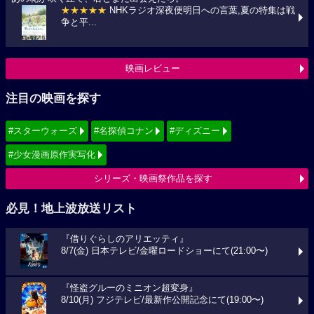
★★★★★
NHKラジオ深夜便明日への言葉,夏の特集は戦
争と平...
映画レビュー
注目の映画を探す
#スターウォーズ
#名探偵コナン
#ディズニー
#少女漫画原作実写化
シリーズ・映画祭作品を探す
必見！地上波放送リスト
『借りぐらしのアリエッティ』
8/7(金) 日本テレビ/金曜ロードショーにて(21:00〜)
『怪盗グルーのミニオン超変身』
8/10(月) フジテレビ/最新作公開記念にて(19:00〜)