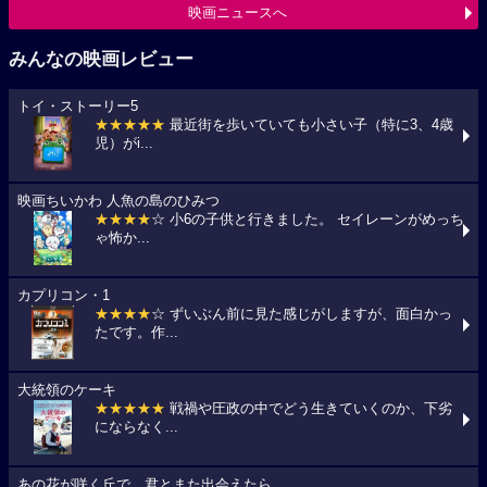
映画ニュースへ
みんなの映画レビュー
トイ・ストーリー5
★★★★★
最近街を歩いていても小さい子（特に3、4歳
児）がi...
映画ちいかわ 人魚の島のひみつ
★★★★
☆ 小6の子供と行きました。 セイレーンがめっち
ゃ怖か...
カプリコン・1
★★★★
☆ ずいぶん前に見た感じがしますが、面白かっ
たです。作...
大統領のケーキ
★★★★★
戦禍や圧政の中でどう生きていくのか、下劣
にならなく...
あの花が咲く丘で、君とまた出会えたら。