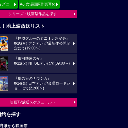
ィズニー
#少女漫画原作実写化
シリーズ・映画祭作品を探す
見！地上波放送リスト
『怪盗グルーのミニオン超変身』
8/10(月) フジテレビ/最新作公開記
念にて(19:00〜)
『銀河鉄道の夜』
8/11(火) NHK/Eテレにて(09:00～)
『風の谷のナウシカ』
8/14(金) 日本テレビ/金曜ロードシ
ョーにて(21:00〜)
映画TV放送スケジュールへ
画館を探す
府県から映画館