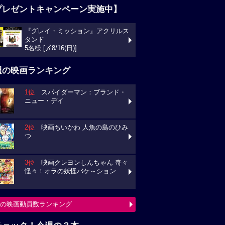
プレゼントキャンペーン実施中】
『グレイ・ミッション』アクリルス
タンド
5名様 [〆8/16(日)]
週の映画ランキング
1位
スパイダーマン：ブランド・
ニュー・デイ
2位
映画ちいかわ 人魚の島のひみ
つ
3位
映画クレヨンしんちゃん 奇々
怪々！オラの妖怪バケ～ション
の映画動員数ランキング