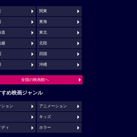
京
関東
西
東海
海道
東北
信越
北陸
国
四国
州
沖縄
全国の映画館へ
すすめ映画ジャンル
クション
アニメーション
キッズ
メディ
ホラー