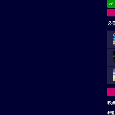
#デ
必
映
都道