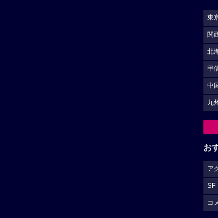
東
関
北
甲
中
九
お
ア
SF
コ