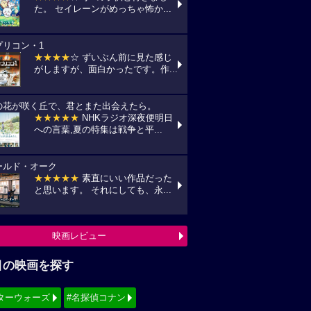
た。 セイレーンがめっちゃ怖か...
プリコン・1
★★★★
☆ ずいぶん前に見た感じ
がしますが、面白かったです。作...
の花が咲く丘で、君とまた出会えたら。
★★★★★
NHKラジオ深夜便明日
への言葉,夏の特集は戦争と平...
ールド・オーク
★★★★★
素直にいい作品だった
と思います。 それにしても、永...
映画レビュー
目の映画を探す
ターウォーズ
#名探偵コナン