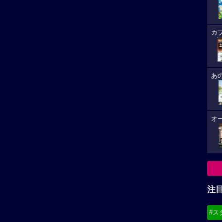
カ
あ
オ
注
#ス