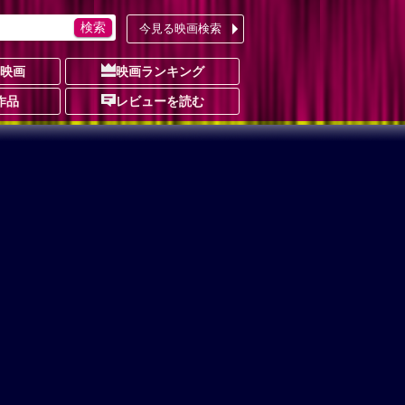
今見る映画検索
の映画
映画ランキング
作品
レビューを読む