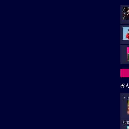
み
ト
映