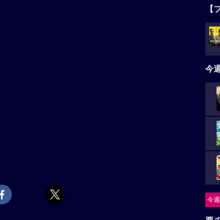
【
今
今週