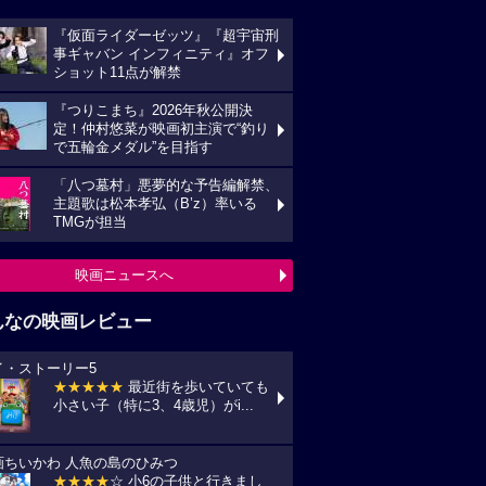
『仮面ライダーゼッツ』『超宇宙刑
事ギャバン インフィニティ』オフ
ショット11点が解禁
『つりこまち』2026年秋公開決
定！仲村悠菜が映画初主演で“釣り
で五輪金メダル”を目指す
「八つ墓村」悪夢的な予告編解禁、
主題歌は松本孝弘（B’z）率いる
TMGが担当
映画ニュースへ
んなの映画レビュー
イ・ストーリー5
★★★★★
最近街を歩いていても
小さい子（特に3、4歳児）がi...
画ちいかわ 人魚の島のひみつ
★★★★
☆ 小6の子供と行きまし