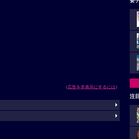
要
（
広告を非表示にするには
）
注