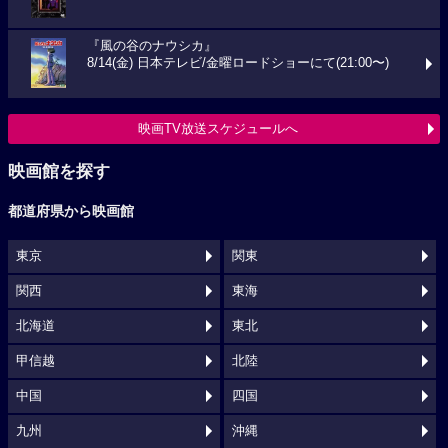
『風の谷のナウシカ』
8/14(金) 日本テレビ/金曜ロードショーにて(21:00〜)
映画TV放送スケジュールへ
映画館を探す
都道府県から映画館
東京
関東
関西
東海
北海道
東北
甲信越
北陸
中国
四国
九州
沖縄