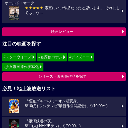
オールド・オーク
★★★★★
素直にいい作品だったと思います。 それにし
ても、永...
映画レビュー
注目の映画を探す
#スターウォーズ
#名探偵コナン
#ディズニー
#少女漫画原作実写化
シリーズ・映画祭作品を探す
必見！地上波放送リスト
『怪盗グルーのミニオン超変身』
8/10(月) フジテレビ/最新作公開記念にて(19:00〜)
『銀河鉄道の夜』
8/11(火) NHK/Eテレにて(09:00～)