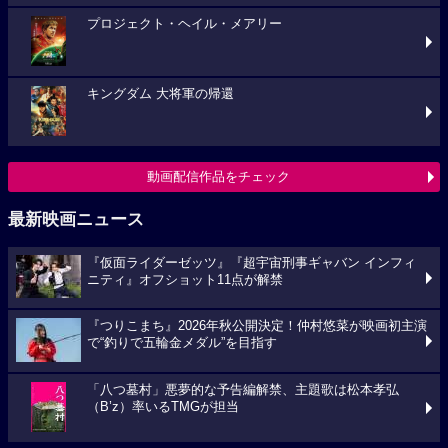
プロジェクト・ヘイル・メアリー
キングダム 大将軍の帰還
動画配信作品をチェック
最新映画ニュース
『仮面ライダーゼッツ』『超宇宙刑事ギャバン インフィ
ニティ』オフショット11点が解禁
『つりこまち』2026年秋公開決定！仲村悠菜が映画初主演
で“釣りで五輪金メダル”を目指す
「八つ墓村」悪夢的な予告編解禁、主題歌は松本孝弘
（B’z）率いるTMGが担当