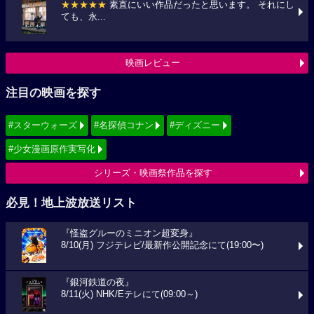
★★★★★
素直にいい作品だったと思います。 それにし
ても、永...
映画レビュー
注目の映画を探す
#スターウォーズ
#名探偵コナン
#ディズニー
#少女漫画原作実写化
シリーズ・映画祭作品を探す
必見！地上波放送リスト
『怪盗グルーのミニオン超変身』
8/10(月) フジテレビ/最新作公開記念にて(19:00〜)
『銀河鉄道の夜』
8/11(火) NHK/Eテレにて(09:00～)