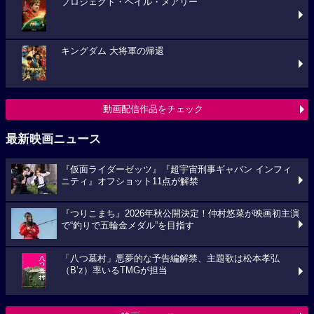
プロジェクト・ヘイル・メアリー
キングダム 大将軍の帰還
動画配信作品をチェック
最新映画ニュース
『仮面ライダーゼッツ』『超宇宙刑事ギャバン インフィ
ニティ』オフショット11点が解禁
『つりこまち』2026年秋公開決定！仲村悠菜が映画初主演
で“釣りで五輪金メダル”を目指す
「八つ墓村」悪夢的な予告編解禁、主題歌は松本孝弘
（B’z）率いるTMGが担当