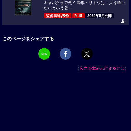
キャバクラで働く青年・サトウは、人を喰い
たいという欲...
監督,脚本,製作
R-15
2026年5月公開
-
このページをシェアする
（
広告を非表示にするには
）