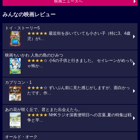
映画ニュースへ
みんなの映画レビュー
トイ・ストーリー5
★★★★★
最近街を歩いていても小さい子（特に3、4歳
児）がi...
映画ちいかわ 人魚の島のひみつ
★★★★
☆ 小6の子供と行きました。 セイレーンがめっち
ゃ怖か...
カプリコン・1
★★★★
☆ ずいぶん前に見た感じがしますが、面白かっ
たです。作...
あの花が咲く丘で、君とまた出会えたら。
★★★★★
NHKラジオ深夜便明日への言葉,夏の特集は戦
争と平...
オールド・オーク