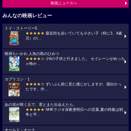
映画ニュースへ
みんなの映画レビュー
トイ・ストーリー5
★★★★★
最近街を歩いていても小さい子（特に3、4歳
児）がi...
映画ちいかわ 人魚の島のひみつ
★★★★
☆ 小6の子供と行きました。 セイレーンがめっち
ゃ怖か...
カプリコン・1
★★★★
☆ ずいぶん前に見た感じがしますが、面白かっ
たです。作...
あの花が咲く丘で、君とまた出会えたら。
★★★★★
NHKラジオ深夜便明日への言葉,夏の特集は戦
争と平...
オールド・オーク