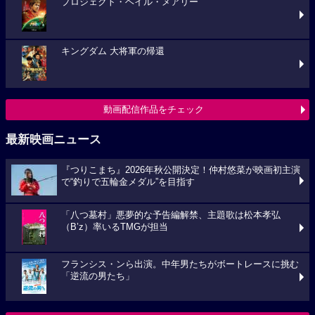
プロジェクト・ヘイル・メアリー
キングダム 大将軍の帰還
動画配信作品をチェック
最新映画ニュース
『つりこまち』2026年秋公開決定！仲村悠菜が映画初主演
で“釣りで五輪金メダル”を目指す
「八つ墓村」悪夢的な予告編解禁、主題歌は松本孝弘
（B’z）率いるTMGが担当
フランシス・ンら出演。中年男たちがボートレースに挑む
「逆流の男たち」