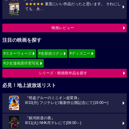
★★★★★
素直にいい作品だったと思います。 それにし
ても、永...
映画レビュー
注目の映画を探す
#スターウォーズ
#名探偵コナン
#ディズニー
#少女漫画原作実写化
シリーズ・映画祭作品を探す
必見！地上波放送リスト
『怪盗グルーのミニオン超変身』
8/10(月) フジテレビ/最新作公開記念にて(19:00〜)
『銀河鉄道の夜』
8/11(火) NHK/Eテレにて(09:00～)