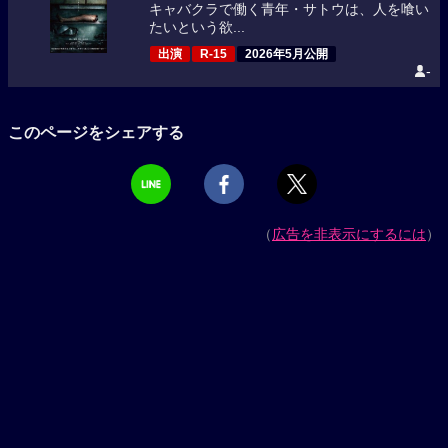
キャバクラで働く青年・サトウは、人を喰い
たいという欲...
出演
R-15
2026年5月公開
-
このページをシェアする
（
広告を非表示にするには
）