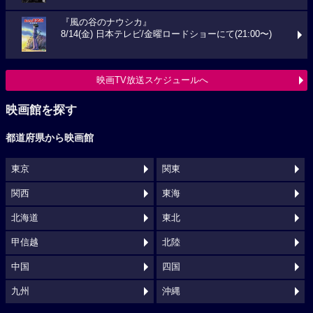
『風の谷のナウシカ』
8/14(金) 日本テレビ/金曜ロードショーにて(21:00〜)
映画TV放送スケジュールへ
映画館を探す
都道府県から映画館
東京
関東
関西
東海
北海道
東北
甲信越
北陸
中国
四国
九州
沖縄