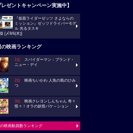
プレゼントキャンペーン実施中】
『仮面ライダーゼッツ さよならの
ミッション』ゼッツドライバーモデ
ル 光るタスキ
様 [〆8/6(木)]
週の映画ランキング
1位
スパイダーマン：ブランド・
ニュー・デイ
2位
映画ちいかわ 人魚の島のひみ
つ
3位
映画クレヨンしんちゃん 奇々
怪々！オラの妖怪バケ～ション
の映画動員数ランキング