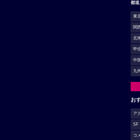
都道
東
関
北
甲
中
九
お
ア
SF
コ