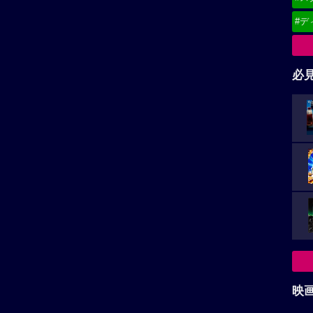
#デ
必
映