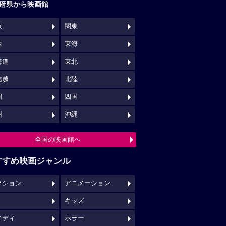
府県から映画館
京
関東
西
東海
海道
東北
信越
北陸
国
四国
州
沖縄
全国の映画館へ
すすめ映画ジャンル
クション
アニメーション
キッズ
メディ
ホラー