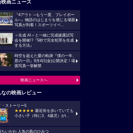
新映画ニュース
『4アウト ─もう一度、プレイボー
ル─』物語のはじまりを感じる場面
写真が到着！スポーツイベ...
＜生成 AI＞と一緒に完成披露試写
会を開催!?『5秒で完全犯罪を生成
する方法』
時空を超えた愛の軌跡『僕の一年、
君の一日』9月4日(金)公開決定！場
面写真一挙解禁
映画ニュースへ
んなの映画レビュー
イ・ストーリー5
★★★★★
最近街を歩いていても
小さい子（特に3、4歳児）がi...
画ちいかわ 人魚の島のひみつ