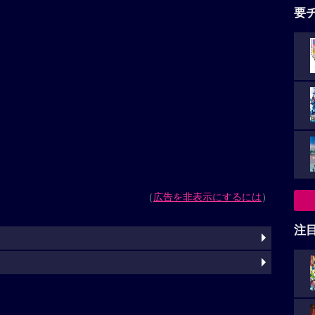
要
（
広告を非表示にするには
）
注