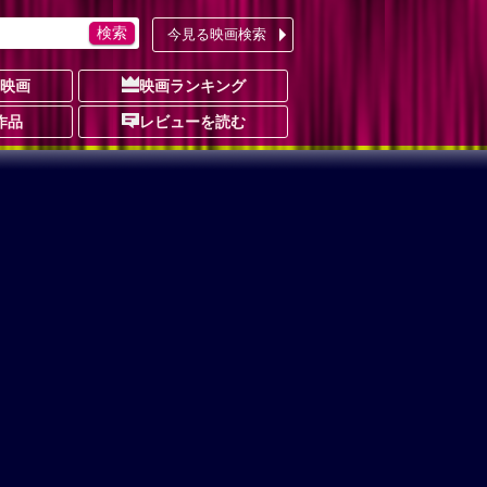
今見る映画検索
の映画
映画ランキング
作品
レビューを読む