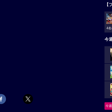
【
4名
今
今週