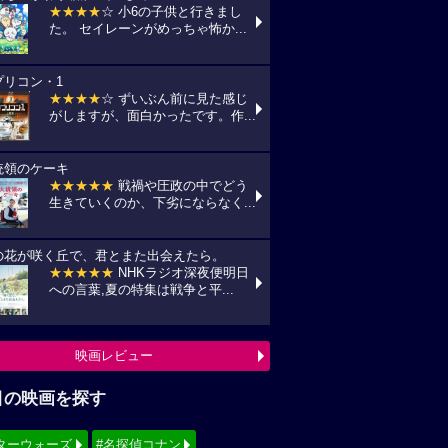
★★★★
☆ 小6の子供と行きまし
た。 セイレーンがめっちゃ怖か...
プリコン・1
★★★★
☆ ずいぶん前に見た感じ
がしますが、面白かったです。作...
統領のケーキ
★★★★★
戦禍や圧政の中でどう
生きていくのか、下劣にならなく...
の花が咲く丘で、君とまた出会えたら。
★★★★★
NHKラジオ深夜便明日
への言葉,夏の特集は戦争と平...
映画レビュー
目の映画を探す
ターウォーズ
#名探偵コナン