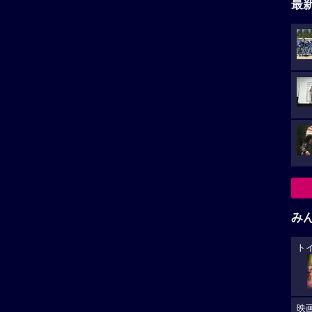
最
み
ト
映