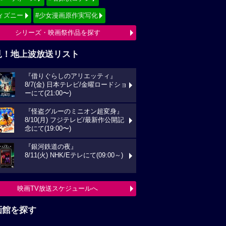
ィズニー
#少女漫画原作実写化
シリーズ・映画祭作品を探す
見！地上波放送リスト
『借りぐらしのアリエッティ』
8/7(金) 日本テレビ/金曜ロードショ
ーにて(21:00〜)
『怪盗グルーのミニオン超変身』
8/10(月) フジテレビ/最新作公開記
念にて(19:00〜)
『銀河鉄道の夜』
8/11(火) NHK/Eテレにて(09:00～)
映画TV放送スケジュールへ
画館を探す