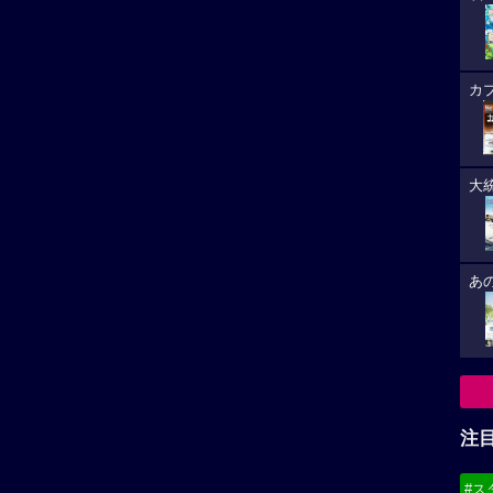
カ
大
あ
注
#ス