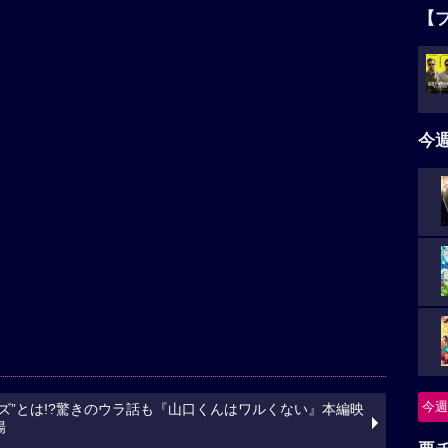
【
今
今週
ズ”とは!?驚きのウラ話も『山口くんはワルくない』本編映
場