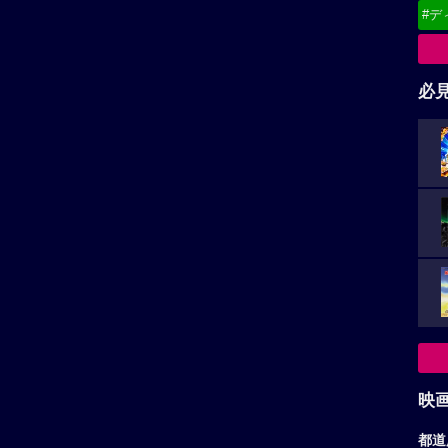
#デ
必
映
都道