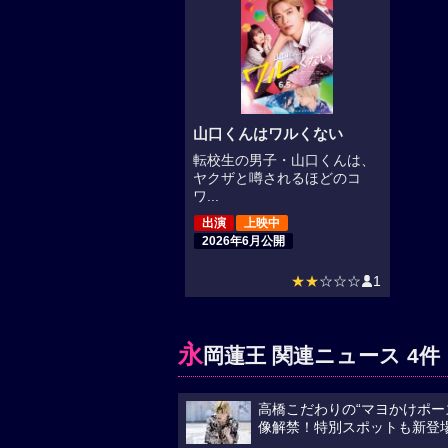
山口くんはワルくない
転校生の男子・山口くんは、
ヤクザと噂されるほどのコ
ワ...
出演
上映中
2026年6月公開
★★
☆☆☆
1
永
岡蓮王 関連ニュース 4件
高橋こだわりの“マヨかけポー
像解禁！特別スポットも新登