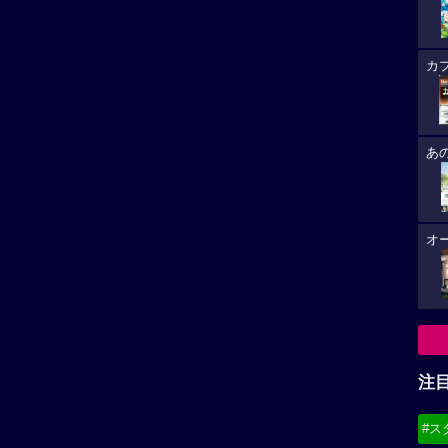
カ
あ
オ
注
#ス