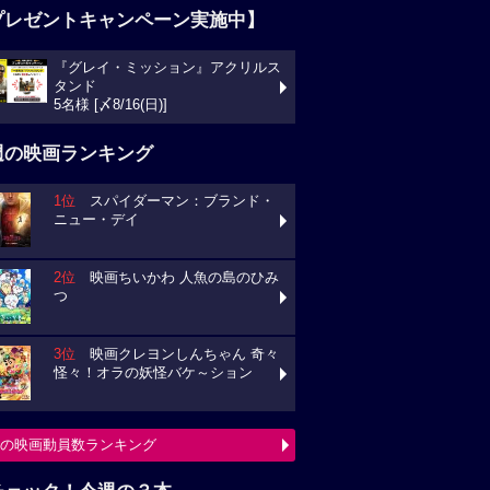
プレゼントキャンペーン実施中】
『グレイ・ミッション』アクリルス
タンド
5名様 [〆8/16(日)]
週の映画ランキング
1位
スパイダーマン：ブランド・
ニュー・デイ
2位
映画ちいかわ 人魚の島のひみ
つ
3位
映画クレヨンしんちゃん 奇々
怪々！オラの妖怪バケ～ション
の映画動員数ランキング