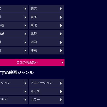
京
関東
西
東海
海道
東北
信越
北陸
国
四国
州
沖縄
全国の映画館へ
すすめ映画ジャンル
クション
アニメーション
キッズ
メディ
ホラー