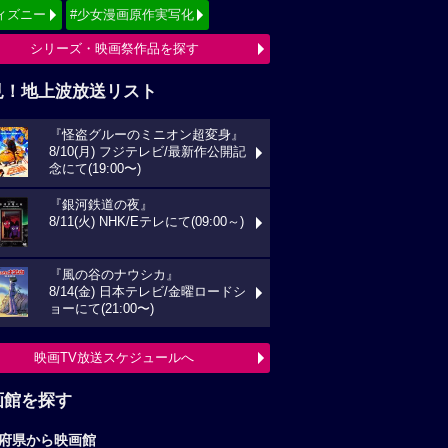
ィズニー
#少女漫画原作実写化
シリーズ・映画祭作品を探す
見！地上波放送リスト
『怪盗グルーのミニオン超変身』
8/10(月) フジテレビ/最新作公開記
念にて(19:00〜)
『銀河鉄道の夜』
8/11(火) NHK/Eテレにて(09:00～)
『風の谷のナウシカ』
8/14(金) 日本テレビ/金曜ロードシ
ョーにて(21:00〜)
映画TV放送スケジュールへ
画館を探す
府県から映画館