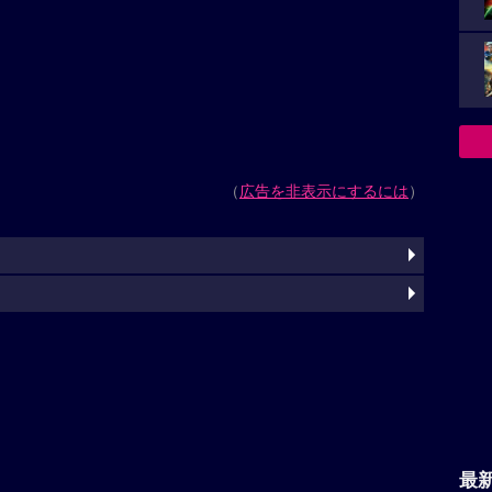
（
広告を非表示にするには
）
最