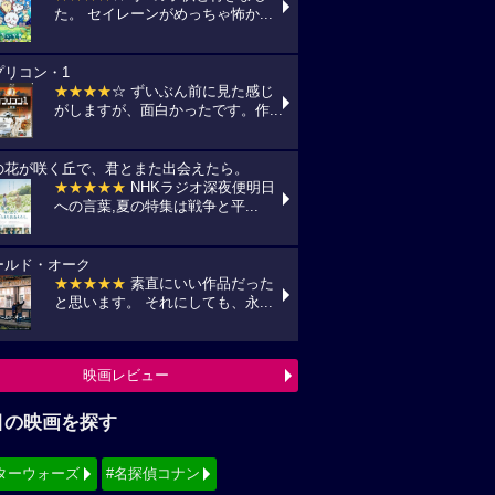
た。 セイレーンがめっちゃ怖か...
プリコン・1
★★★★
☆ ずいぶん前に見た感じ
がしますが、面白かったです。作...
の花が咲く丘で、君とまた出会えたら。
★★★★★
NHKラジオ深夜便明日
への言葉,夏の特集は戦争と平...
ールド・オーク
★★★★★
素直にいい作品だった
と思います。 それにしても、永...
映画レビュー
目の映画を探す
ターウォーズ
#名探偵コナン