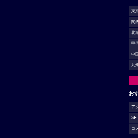
東
関
北
甲
中
九
お
ア
SF
コ