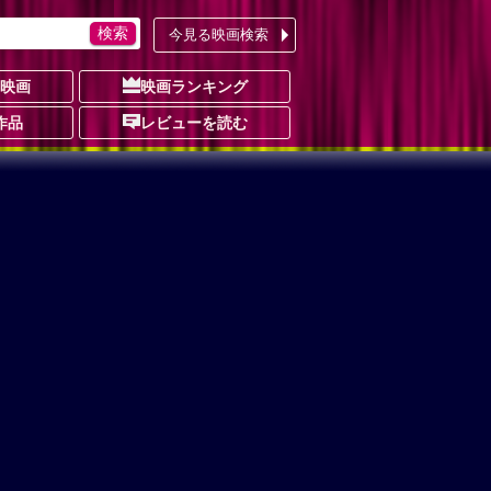
今見る映画検索
の映画
映画ランキング
作品
レビューを読む