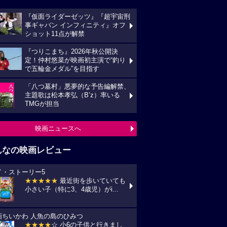
『仮面ライダーゼッツ』『超宇宙刑
事ギャバン インフィニティ』オフ
ショット11点が解禁
『つりこまち』2026年秋公開決
定！仲村悠菜が映画初主演で“釣り
で五輪金メダル”を目指す
「八つ墓村」悪夢的な予告編解禁、
主題歌は松本孝弘（B’z）率いる
TMGが担当
映画ニュースへ
んなの映画レビュー
イ・ストーリー5
★★★★★
最近街を歩いていても
小さい子（特に3、4歳児）がi...
画ちいかわ 人魚の島のひみつ
★★★★
☆ 小6の子供と行きまし