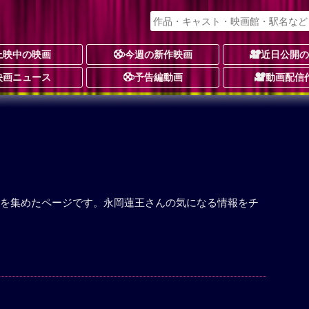
上映中の映画
今週の新作映画
近日公開
映画ニュース
予告編動画
動画配信
を集めたページです。永岡蓮王さんの気になる情報をチ