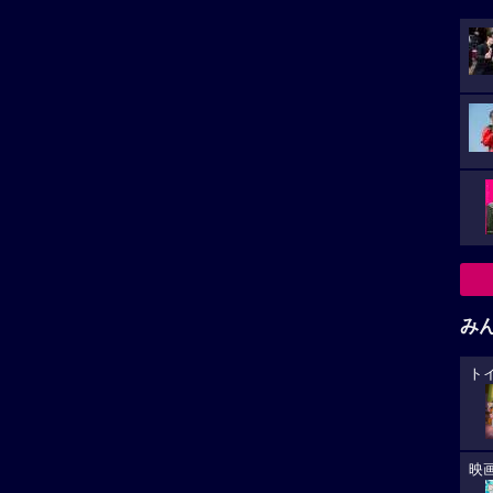
み
ト
映