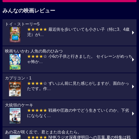
みんなの映画レビュー
トイ・ストーリー5
★★★★★
最近街を歩いていても小さい子（特に3、4歳
児）がi...
映画ちいかわ 人魚の島のひみつ
★★★★
☆ 小6の子供と行きました。 セイレーンがめっち
ゃ怖か...
カプリコン・1
★★★★
☆ ずいぶん前に見た感じがしますが、面白かっ
たです。作...
大統領のケーキ
★★★★★
戦禍や圧政の中でどう生きていくのか、下劣
にならなく...
あの花が咲く丘で、君とまた出会えたら。
★★★★★
NHKラジオ深夜便明日への言葉,夏の特集は戦