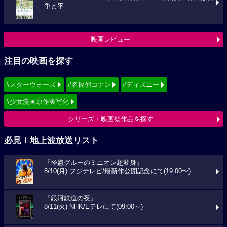
争と平...
映画レビュー
注目の映画を探す
#スターウォーズ
#名探偵コナン
#ディズニー
#少女漫画原作実写化
シリーズ・映画祭作品を探す
必見！地上波放送リスト
『怪盗グルーのミニオン超変身』
8/10(月) フジテレビ/最新作公開記念にて(19:00〜)
『銀河鉄道の夜』
8/11(火) NHK/Eテレにて(09:00～)