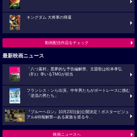
キングダム 大将軍の帰還
動画配信作品をチェック
最新映画ニュース
「八つ墓村」悪夢的な予告編解禁、主題歌は松本孝弘
（B’z）率いるTMGが担当
フランシス・ンら出演。中年男たちがボートレースに挑む
「逆流の男たち」
『ブルーヘロン』10月23日(金)公開決定！ポスタービジュ
アル&特報解禁―ある家族を巡る今...
映画ニュースへ