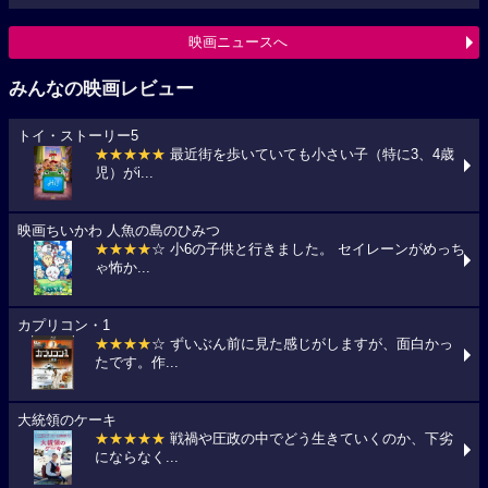
映画ニュースへ
みんなの映画レビュー
トイ・ストーリー5
★★★★★
最近街を歩いていても小さい子（特に3、4歳
児）がi...
映画ちいかわ 人魚の島のひみつ
★★★★
☆ 小6の子供と行きました。 セイレーンがめっち
ゃ怖か...
カプリコン・1
★★★★
☆ ずいぶん前に見た感じがしますが、面白かっ
たです。作...
大統領のケーキ
★★★★★
戦禍や圧政の中でどう生きていくのか、下劣
にならなく...