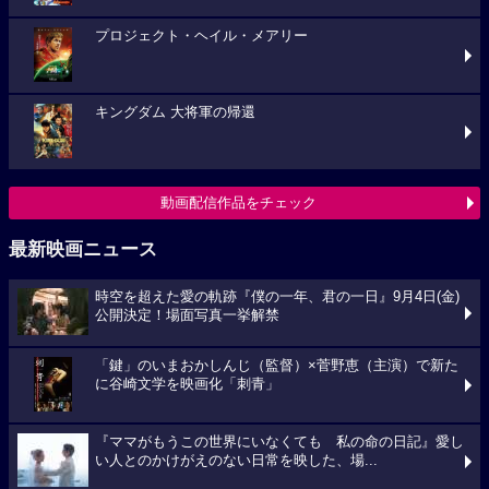
プロジェクト・ヘイル・メアリー
キングダム 大将軍の帰還
動画配信作品をチェック
最新映画ニュース
時空を超えた愛の軌跡『僕の一年、君の一日』9月4日(金)
公開決定！場面写真一挙解禁
「鍵」のいまおかしんじ（監督）×菅野恵（主演）で新た
に谷崎文学を映画化「刺青」
『ママがもうこの世界にいなくても 私の命の日記』愛し
い人とのかけがえのない日常を映した、場...