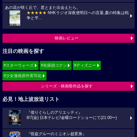
あの花が咲く丘で、君とまた出会えたら。
★★★★★
NHKラジオ深夜便明日への言葉,夏の特集は戦
争と平...
映画レビュー
注目の映画を探す
#スターウォーズ
#名探偵コナン
#ディズニー
#少女漫画原作実写化
シリーズ・映画祭作品を探す
必見！地上波放送リスト
『借りぐらしのアリエッティ』
8/7(金) 日本テレビ/金曜ロードショーにて(21:00〜)
『怪盗グルーのミニオン超変身』