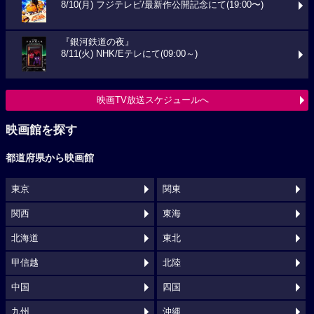
8/10(月) フジテレビ/最新作公開記念にて(19:00〜)
『銀河鉄道の夜』
8/11(火) NHK/Eテレにて(09:00～)
映画TV放送スケジュールへ
映画館を探す
都道府県から映画館
東京
関東
関西
東海
北海道
東北
甲信越
北陸
中国
四国
九州
沖縄