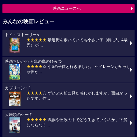
映画ニュースへ
みんなの映画レビュー
トイ・ストーリー5
★★★★★
最近街を歩いていても小さい子（特に3、4歳
児）がi...
映画ちいかわ 人魚の島のひみつ
★★★★
☆ 小6の子供と行きました。 セイレーンがめっち
ゃ怖か...
カプリコン・1
★★★★
☆ ずいぶん前に見た感じがしますが、面白かっ
たです。作...
大統領のケーキ
★★★★★
戦禍や圧政の中でどう生きていくのか、下劣
にならなく...