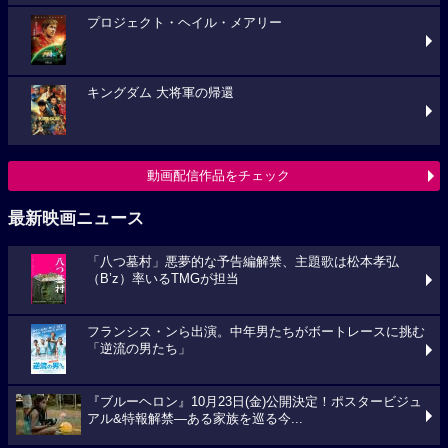
プロジェクト・ヘイル・メアリー
キングダム 大将軍の帰還
動画配信作品をチェック
最新映画ニュース
「八つ墓村」悪夢的な予告編解禁、主題歌は松本孝弘
（B’z）率いるTMGが担当
フランシス・ンら出演。中年男たちがボートレースに挑む
「逆流の男たち」
『ブルーヘロン』10月23日(金)公開決定！ポスタービジュ
アル&特報解禁―ある家族を巡る今...