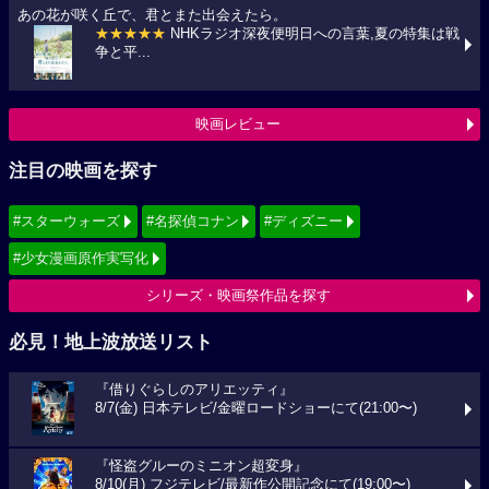
あの花が咲く丘で、君とまた出会えたら。
★★★★★
NHKラジオ深夜便明日への言葉,夏の特集は戦
争と平...
映画レビュー
注目の映画を探す
#スターウォーズ
#名探偵コナン
#ディズニー
#少女漫画原作実写化
シリーズ・映画祭作品を探す
必見！地上波放送リスト
『借りぐらしのアリエッティ』
8/7(金) 日本テレビ/金曜ロードショーにて(21:00〜)
『怪盗グルーのミニオン超変身』
8/10(月) フジテレビ/最新作公開記念にて(19:00〜)