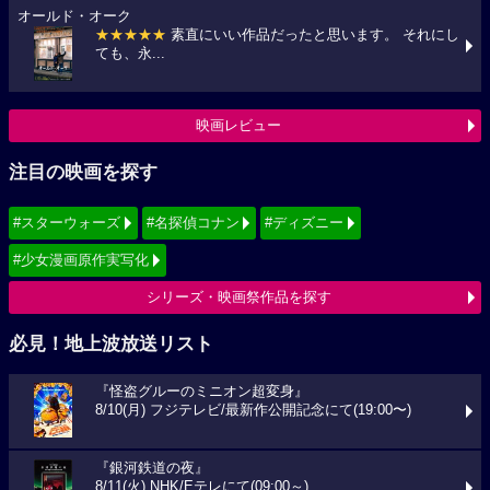
オールド・オーク
★★★★★
素直にいい作品だったと思います。 それにし
ても、永...
映画レビュー
注目の映画を探す
#スターウォーズ
#名探偵コナン
#ディズニー
#少女漫画原作実写化
シリーズ・映画祭作品を探す
必見！地上波放送リスト
『怪盗グルーのミニオン超変身』
8/10(月) フジテレビ/最新作公開記念にて(19:00〜)
『銀河鉄道の夜』
8/11(火) NHK/Eテレにて(09:00～)