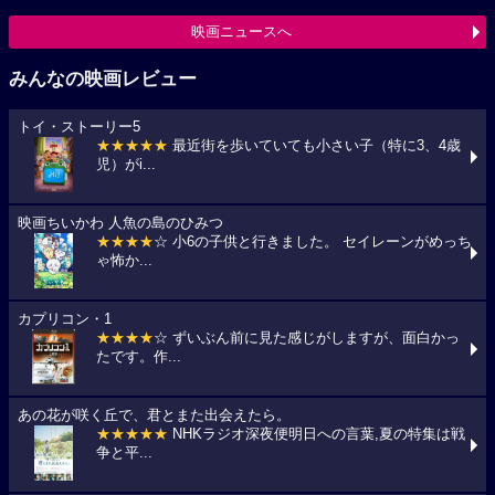
映画ニュースへ
みんなの映画レビュー
トイ・ストーリー5
★★★★★
最近街を歩いていても小さい子（特に3、4歳
児）がi...
映画ちいかわ 人魚の島のひみつ
★★★★
☆ 小6の子供と行きました。 セイレーンがめっち
ゃ怖か...
カプリコン・1
★★★★
☆ ずいぶん前に見た感じがしますが、面白かっ
たです。作...
あの花が咲く丘で、君とまた出会えたら。
★★★★★
NHKラジオ深夜便明日への言葉,夏の特集は戦
争と平...