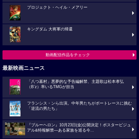
プロジェクト・ヘイル・メアリー
キングダム 大将軍の帰還
動画配信作品をチェック
最新映画ニュース
「八つ墓村」悪夢的な予告編解禁、主題歌は松本孝弘
（B’z）率いるTMGが担当
フランシス・ンら出演。中年男たちがボートレースに挑む
「逆流の男たち」
『ブルーヘロン』10月23日(金)公開決定！ポスタービジュ
アル&特報解禁―ある家族を巡る今...