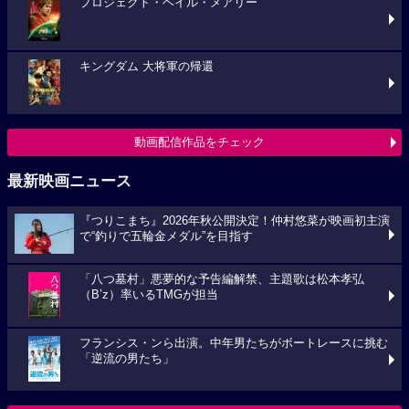
プロジェクト・ヘイル・メアリー
キングダム 大将軍の帰還
動画配信作品をチェック
最新映画ニュース
『つりこまち』2026年秋公開決定！仲村悠菜が映画初主演
で“釣りで五輪金メダル”を目指す
「八つ墓村」悪夢的な予告編解禁、主題歌は松本孝弘
（B’z）率いるTMGが担当
フランシス・ンら出演。中年男たちがボートレースに挑む
「逆流の男たち」