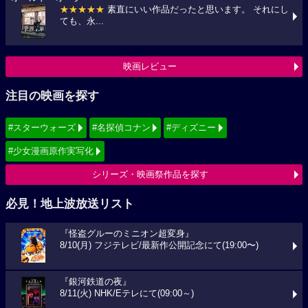
★★★★★
素直にいい作品だったと思います。 それにし
ても、永...
映画レビュー
注目の映画を探す
#スターウォーズ
#名探偵コナン
#ディズニー
#少女漫画原作実写化
シリーズ・映画祭作品を探す
必見！地上波放送リスト
『怪盗グルーのミニオン超変身』
8/10(月) フジテレビ/最新作公開記念にて(19:00〜)
『銀河鉄道の夜』
8/11(火) NHK/Eテレにて(09:00～)