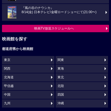
『風の谷のナウシカ』
8/14(金) 日本テレビ/金曜ロードショーにて(21:00〜)
映画TV放送スケジュールへ
映画館を探す
都道府県から映画館
東京
関東
関西
東海
北海道
東北
甲信越
北陸
中国
四国
九州
沖縄