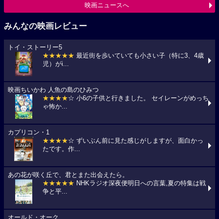
映画ニュースへ
みんなの映画レビュー
トイ・ストーリー5
★★★★★
最近街を歩いていても小さい子（特に3、4歳
児）がi...
映画ちいかわ 人魚の島のひみつ
★★★★
☆ 小6の子供と行きました。 セイレーンがめっち
ゃ怖か...
カプリコン・1
★★★★
☆ ずいぶん前に見た感じがしますが、面白かっ
たです。作...
あの花が咲く丘で、君とまた出会えたら。
★★★★★
NHKラジオ深夜便明日への言葉,夏の特集は戦
争と平...
オールド・オーク