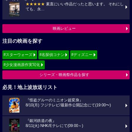
★★★★★
素直にいい作品だったと思います。 それにし
ても、永...
映画レビュー
注目の映画を探す
#スターウォーズ
#名探偵コナン
#ディズニー
#少女漫画原作実写化
シリーズ・映画祭作品を探す
必見！地上波放送リスト
『怪盗グルーのミニオン超変身』
8/10(月) フジテレビ/最新作公開記念にて(19:00〜)
『銀河鉄道の夜』
8/11(火) NHK/Eテレにて(09:00～)