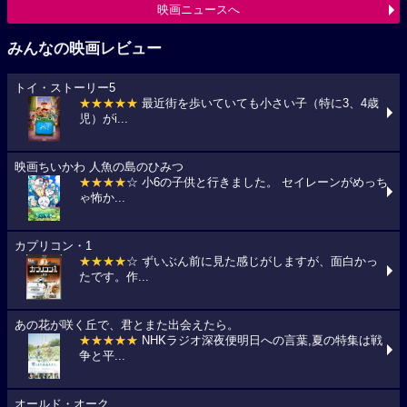
映画ニュースへ
みんなの映画レビュー
トイ・ストーリー5
★★★★★
最近街を歩いていても小さい子（特に3、4歳
児）がi...
映画ちいかわ 人魚の島のひみつ
★★★★
☆ 小6の子供と行きました。 セイレーンがめっち
ゃ怖か...
カプリコン・1
★★★★
☆ ずいぶん前に見た感じがしますが、面白かっ
たです。作...
あの花が咲く丘で、君とまた出会えたら。
★★★★★
NHKラジオ深夜便明日への言葉,夏の特集は戦
争と平...
オールド・オーク