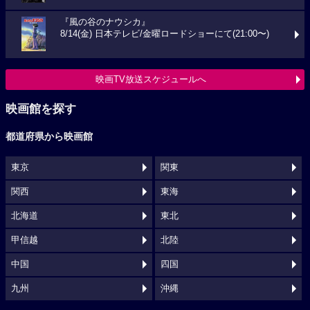
『風の谷のナウシカ』
8/14(金) 日本テレビ/金曜ロードショーにて(21:00〜)
映画TV放送スケジュールへ
映画館を探す
都道府県から映画館
東京
関東
関西
東海
北海道
東北
甲信越
北陸
中国
四国
九州
沖縄