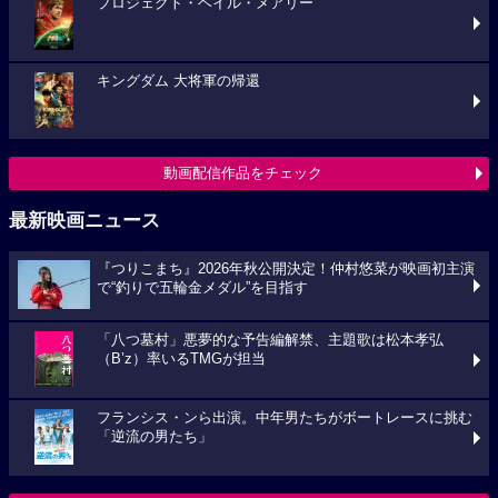
プロジェクト・ヘイル・メアリー
キングダム 大将軍の帰還
動画配信作品をチェック
最新映画ニュース
『つりこまち』2026年秋公開決定！仲村悠菜が映画初主演
で“釣りで五輪金メダル”を目指す
「八つ墓村」悪夢的な予告編解禁、主題歌は松本孝弘
（B’z）率いるTMGが担当
フランシス・ンら出演。中年男たちがボートレースに挑む
「逆流の男たち」