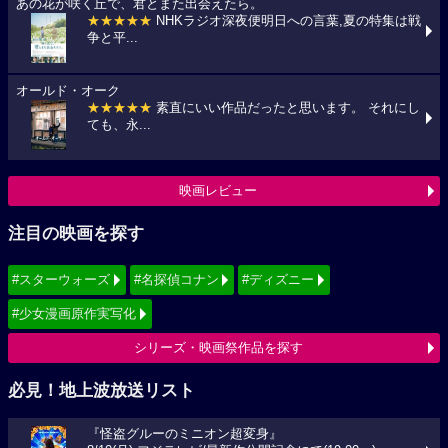
あの花が咲く丘で、君とまた出会えたら。
★★★★★
NHKラジオ深夜便明日への言葉,夏の特集は戦
争と平...
オールド・オーク
★★★★★
素直にいい作品だったと思います。 それにし
ても、永...
映画レビュー
注目の映画を探す
#スターウォーズ
#名探偵コナン
#ディズニー
#少女漫画原作実写化
シリーズ・映画祭作品を探す
必見！地上波放送リスト
『怪盗グルーのミニオン超変身』