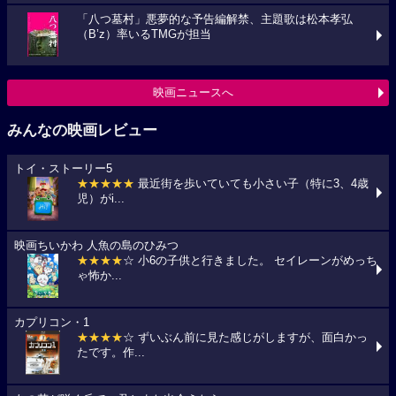
「八つ墓村」悪夢的な予告編解禁、主題歌は松本孝弘
（B’z）率いるTMGが担当
映画ニュースへ
みんなの映画レビュー
トイ・ストーリー5
★★★★★
最近街を歩いていても小さい子（特に3、4歳
児）がi...
映画ちいかわ 人魚の島のひみつ
★★★★
☆ 小6の子供と行きました。 セイレーンがめっち
ゃ怖か...
カプリコン・1
★★★★
☆ ずいぶん前に見た感じがしますが、面白かっ
たです。作...