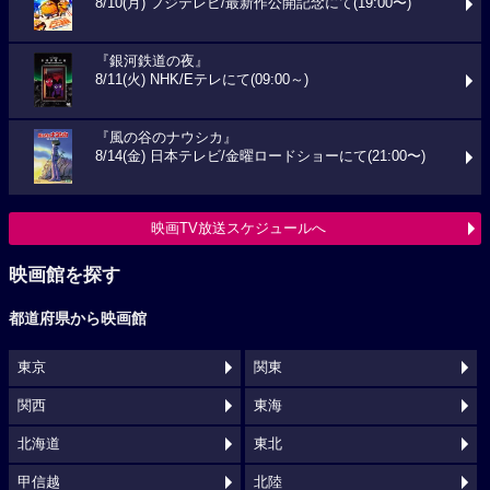
8/10(月) フジテレビ/最新作公開記念にて(19:00〜)
『銀河鉄道の夜』
8/11(火) NHK/Eテレにて(09:00～)
『風の谷のナウシカ』
8/14(金) 日本テレビ/金曜ロードショーにて(21:00〜)
映画TV放送スケジュールへ
映画館を探す
都道府県から映画館
東京
関東
関西
東海
北海道
東北
甲信越
北陸