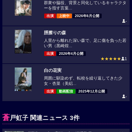
群衆や脇役、背景と同化しているキャラクタ
ーを指す言葉...
出演
上映中
2026年6月公開
-
脛擦りの森
人里から離れた深い森で、足に傷を負った若
い男（黒崎煌...
出演
2026年4月公開
★★★★★
1
白の花実
周囲に馴染めず、転校を繰り返してきた少
女・杏菜（美絽...
出演
動画配信
2025年12月公開
-
蒼
戸虹子 関連ニュース 3件