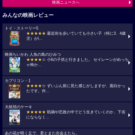
映画ニュースへ
みんなの映画レビュー
トイ・ストーリー5
★★★★★
最近街を歩いていても小さい子（特に3、4歳
児）がi...
映画ちいかわ 人魚の島のひみつ
★★★★
☆ 小6の子供と行きました。 セイレーンがめっち
ゃ怖か...
カプリコン・1
★★★★
☆ ずいぶん前に見た感じがしますが、面白かっ
たです。作...
大統領のケーキ
★★★★★
戦禍や圧政の中でどう生きていくのか、下劣
にならなく...
あの花が咲く丘で、君とまた出会えたら。