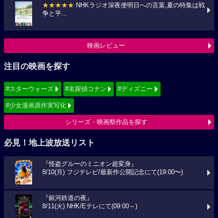
★★★★★
NHKラジオ深夜便明日への言葉,夏の特集は戦
争と平...
映画レビュー
注目の映画を探す
#スターウォーズ
#名探偵コナン
#ディズニー
#少女漫画原作実写化
シリーズ・映画祭作品を探す
必見！地上波放送リスト
『怪盗グルーのミニオン超変身』
8/10(月) フジテレビ/最新作公開記念にて(19:00〜)
『銀河鉄道の夜』
8/11(火) NHK/Eテレにて(09:00～)