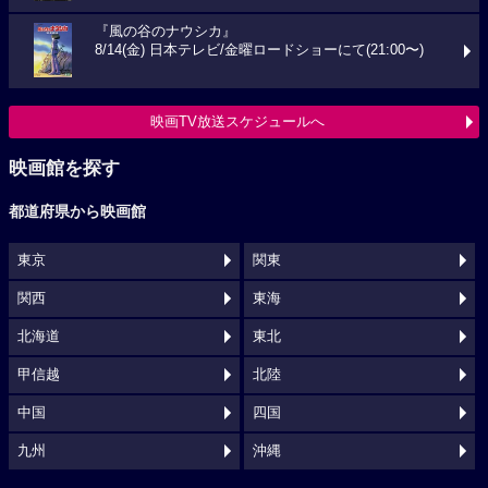
『風の谷のナウシカ』
8/14(金) 日本テレビ/金曜ロードショーにて(21:00〜)
映画TV放送スケジュールへ
映画館を探す
都道府県から映画館
東京
関東
関西
東海
北海道
東北
甲信越
北陸
中国
四国
九州
沖縄