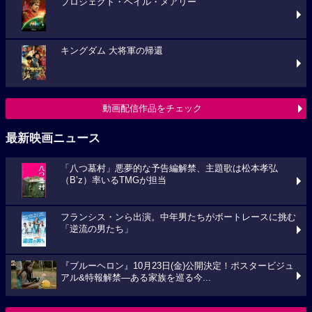
プロジェクト・ヘイル・メアリー
キングダム 大将軍の帰還
動画配信作品をチェック
最新映画ニュース
「八つ墓村」悪夢的な予告編解禁、主題歌は松本孝弘
（B’z）率いるTMGが担当
フランシス・ンら出演。中年男たちがボートレースに挑む
「逆流の男たち」
『ブルーヘロン』10月23日(金)公開決定！ポスタービジュ
アル&特報解禁―ある家族を巡る今...