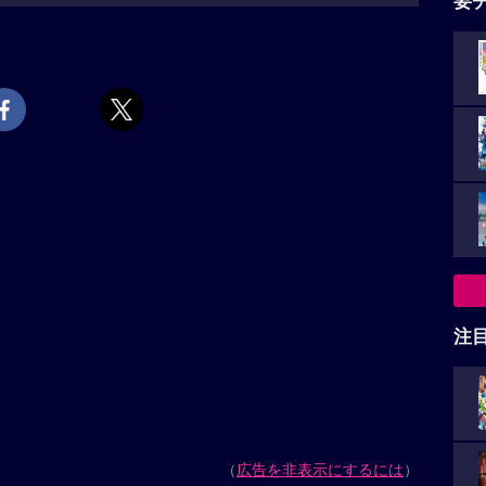
要
注
（
広告を非表示にするには
）