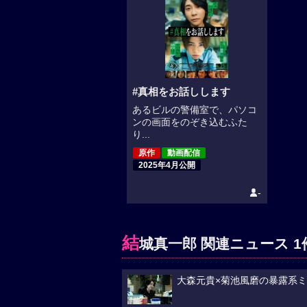
#真相をお話しします
あるビルの警備室で、パソコ
ンの画面をのぞき込むふた
り...
原作
動画配信
2025年4月公開
-
結
城真一郎 関連ニュース 1
大森元貴×菊池風磨の暴露系