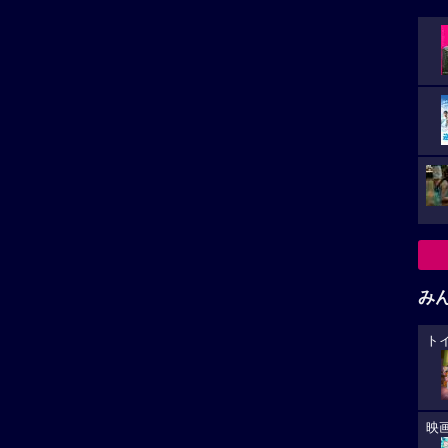
み
ト
映