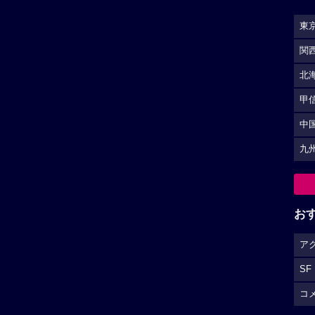
東
関
北
甲
中
九
お
ア
SF
コ