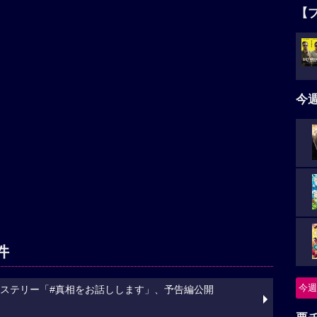
【
今
件
今週
ミステリー「#真相をお話しします」、予告編公開