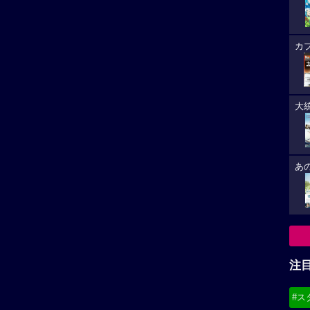
カ
大
あ
注
#ス