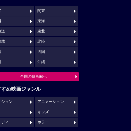
京
関東
西
東海
海道
東北
信越
北陸
国
四国
州
沖縄
全国の映画館へ
すすめ映画ジャンル
クション
アニメーション
キッズ
メディ
ホラー