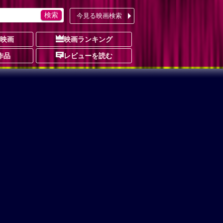
今見る映画検索
の映画
映画ランキング
作品
レビューを読む