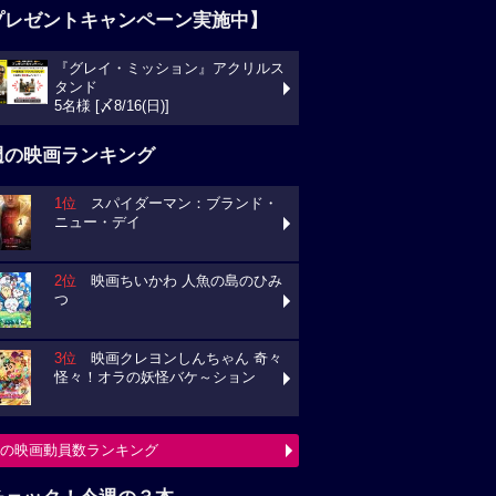
プレゼントキャンペーン実施中】
『グレイ・ミッション』アクリルス
タンド
5名様 [〆8/16(日)]
週の映画ランキング
1位
スパイダーマン：ブランド・
ニュー・デイ
2位
映画ちいかわ 人魚の島のひみ
つ
3位
映画クレヨンしんちゃん 奇々
怪々！オラの妖怪バケ～ション
の映画動員数ランキング