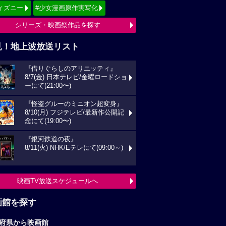
ィズニー
#少女漫画原作実写化
シリーズ・映画祭作品を探す
見！地上波放送リスト
『借りぐらしのアリエッティ』
8/7(金) 日本テレビ/金曜ロードショ
ーにて(21:00〜)
『怪盗グルーのミニオン超変身』
8/10(月) フジテレビ/最新作公開記
念にて(19:00〜)
『銀河鉄道の夜』
8/11(火) NHK/Eテレにて(09:00～)
映画TV放送スケジュールへ
画館を探す
府県から映画館