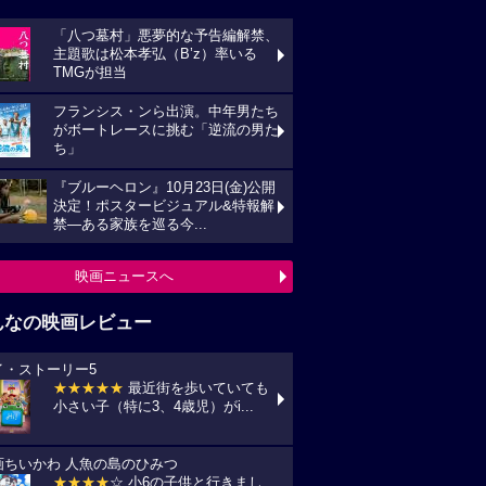
「八つ墓村」悪夢的な予告編解禁、
主題歌は松本孝弘（B’z）率いる
TMGが担当
フランシス・ンら出演。中年男たち
がボートレースに挑む「逆流の男た
ち」
『ブルーヘロン』10月23日(金)公開
決定！ポスタービジュアル&特報解
禁―ある家族を巡る今...
映画ニュースへ
んなの映画レビュー
イ・ストーリー5
★★★★★
最近街を歩いていても
小さい子（特に3、4歳児）がi...
画ちいかわ 人魚の島のひみつ
★★★★
☆ 小6の子供と行きまし