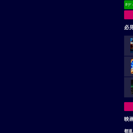
#デ
必
映
都道