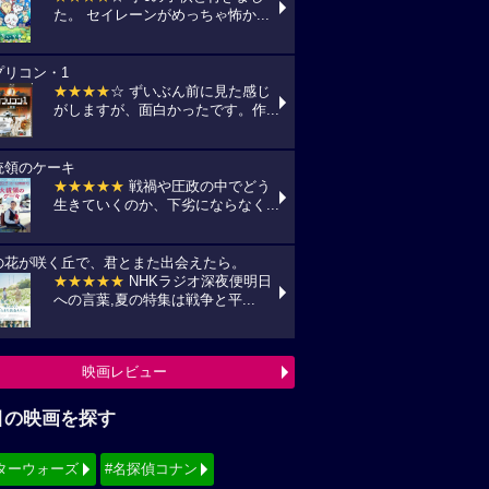
た。 セイレーンがめっちゃ怖か...
プリコン・1
★★★★
☆ ずいぶん前に見た感じ
がしますが、面白かったです。作...
統領のケーキ
★★★★★
戦禍や圧政の中でどう
生きていくのか、下劣にならなく...
の花が咲く丘で、君とまた出会えたら。
★★★★★
NHKラジオ深夜便明日
への言葉,夏の特集は戦争と平...
映画レビュー
目の映画を探す
ターウォーズ
#名探偵コナン