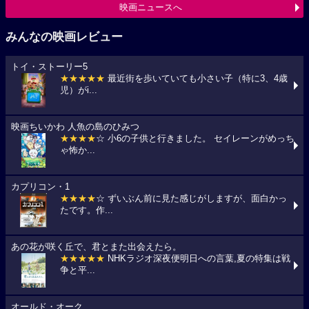
映画ニュースへ
みんなの映画レビュー
トイ・ストーリー5
★★★★★
最近街を歩いていても小さい子（特に3、4歳
児）がi...
映画ちいかわ 人魚の島のひみつ
★★★★
☆ 小6の子供と行きました。 セイレーンがめっち
ゃ怖か...
カプリコン・1
★★★★
☆ ずいぶん前に見た感じがしますが、面白かっ
たです。作...
あの花が咲く丘で、君とまた出会えたら。
★★★★★
NHKラジオ深夜便明日への言葉,夏の特集は戦
争と平...
オールド・オーク