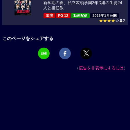
新学期の春、私立灰嶺学園2年D組の生徒24
人と担任教...
出演
PG-12
動画配信
2025年1月公開
★★★★
☆
2
このページをシェアする
（
広告を非表示にするには
）