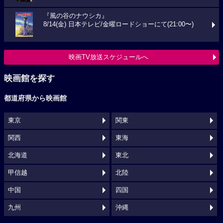
『風の谷のナウシカ』
8/14(金) 日本テレビ/金曜ロードショーにて(21:00〜)
映画TV放送スケジュールへ
映画館を探す
都道府県から映画館
東京
関東
関西
東海
北海道
東北
甲信越
北陸
中国
四国
九州
沖縄