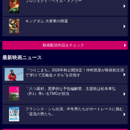
プロジェクト・ヘイル・メアリー
キングダム 大将軍の帰還
動画配信作品をチェック
最新映画ニュース
『つりこまち』2026年秋公開決定！仲村悠菜が映画初主演
で“釣りで五輪金メダル”を目指す
「八つ墓村」悪夢的な予告編解禁、主題歌は松本孝弘
（B’z）率いるTMGが担当
フランシス・ンら出演。中年男たちがボートレースに挑む
「逆流の男たち」