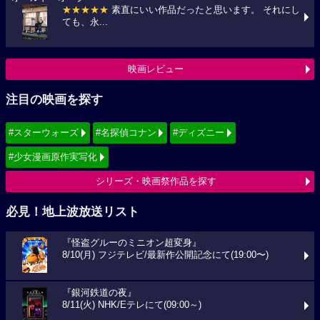
★★★★★
素直にいい作品だったと思います。 それにし
ても、永...
映画レビュー
注目の映画を探す
#スターウォーズ
#名探偵コナン
#ディズニー
#少女漫画原作実写化
シリーズ・映画祭作品を探す
必見！地上波放送リスト
『怪盗グルーのミニオン超変身』
8/10(月) フジテレビ/最新作公開記念にて(19:00〜)
『銀河鉄道の夜』
8/11(火) NHK/Eテレにて(09:00～)