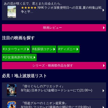
あの花が咲く丘で、君とまた出会えたら。
★★★★★
NHKラジオ深夜便明日への言葉,夏の特集は戦
争と平...
映画レビュー
注目の映画を探す
#スターウォーズ
#名探偵コナン
#ディズニー
#少女漫画原作実写化
シリーズ・映画祭作品を探す
必見！地上波放送リスト
『借りぐらしのアリエッティ』
8/7(金) 日本テレビ/金曜ロードショーにて(21:00〜)
『怪盗グルーのミニオン超変身』
8/10(月) フジテレビ/最新作公開記念にて(19:00〜)