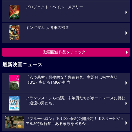
プロジェクト・ヘイル・メアリー
キングダム 大将軍の帰還
動画配信作品をチェック
最新映画ニュース
「八つ墓村」悪夢的な予告編解禁、主題歌は松本孝弘
（B’z）率いるTMGが担当
フランシス・ンら出演。中年男たちがボートレースに挑む
「逆流の男たち」
『ブルーヘロン』10月23日(金)公開決定！ポスタービジュ
アル&特報解禁―ある家族を巡る今...