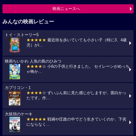
映画ニュースへ
みんなの映画レビュー
トイ・ストーリー5
★★★★★
最近街を歩いていても小さい子（特に3、4歳
児）がi...
映画ちいかわ 人魚の島のひみつ
★★★★
☆ 小6の子供と行きました。 セイレーンがめっち
ゃ怖か...
カプリコン・1
★★★★
☆ ずいぶん前に見た感じがしますが、面白かっ
たです。作...
大統領のケーキ
★★★★★
戦禍や圧政の中でどう生きていくのか、下劣
にならなく...