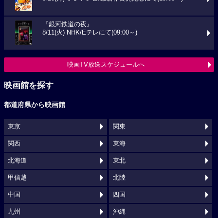
『銀河鉄道の夜』
8/11(火) NHK/Eテレにて(09:00～)
映画TV放送スケジュールへ
映画館を探す
都道府県から映画館
東京
関東
関西
東海
北海道
東北
甲信越
北陸
中国
四国
九州
沖縄