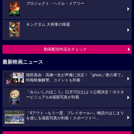
プロジェクト・ヘイル・メアリー
キングダム 大将軍の帰還
動画配信作品をチェック
最新映画ニュース
堀田真由・高橋一生が声優に決定！『ghost／夜の果て』
特報映像解禁、コメントも到着
『みらいしのほこう』11月7日(土)より公開決定！ポスタ
ービジュアル&場面写真が到着
『4アウト ─もう一度、プレイボール─』物語のはじまり
を感じる場面写真が到着！スポーツイベ...