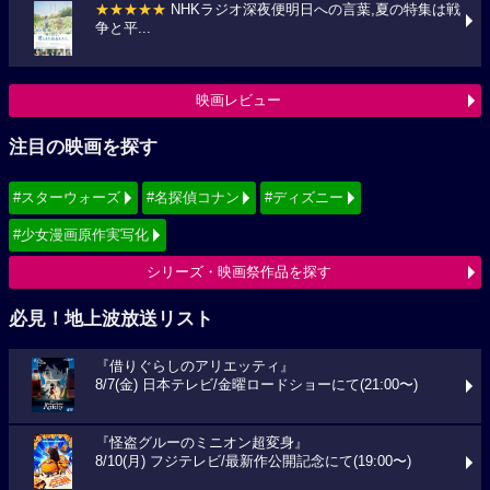
★★★★★
NHKラジオ深夜便明日への言葉,夏の特集は戦
争と平...
映画レビュー
注目の映画を探す
#スターウォーズ
#名探偵コナン
#ディズニー
#少女漫画原作実写化
シリーズ・映画祭作品を探す
必見！地上波放送リスト
『借りぐらしのアリエッティ』
8/7(金) 日本テレビ/金曜ロードショーにて(21:00〜)
『怪盗グルーのミニオン超変身』
8/10(月) フジテレビ/最新作公開記念にて(19:00〜)