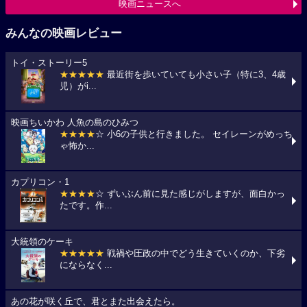
映画ニュースへ
みんなの映画レビュー
トイ・ストーリー5
★★★★★
最近街を歩いていても小さい子（特に3、4歳
児）がi...
映画ちいかわ 人魚の島のひみつ
★★★★
☆ 小6の子供と行きました。 セイレーンがめっち
ゃ怖か...
カプリコン・1
★★★★
☆ ずいぶん前に見た感じがしますが、面白かっ
たです。作...
大統領のケーキ
★★★★★
戦禍や圧政の中でどう生きていくのか、下劣
にならなく...
あの花が咲く丘で、君とまた出会えたら。