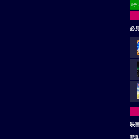
#デ
必
映
都道