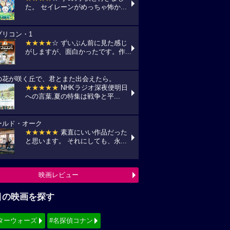
た。 セイレーンがめっちゃ怖か...
プリコン・1
★★★★
☆ ずいぶん前に見た感じ
がしますが、面白かったです。作...
の花が咲く丘で、君とまた出会えたら。
★★★★★
NHKラジオ深夜便明日
への言葉,夏の特集は戦争と平...
ールド・オーク
★★★★★
素直にいい作品だった
と思います。 それにしても、永...
映画レビュー
目の映画を探す
ターウォーズ
#名探偵コナン