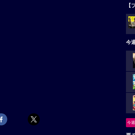
【
今
今週