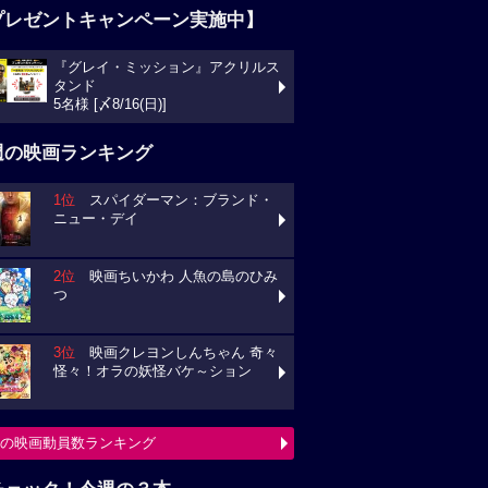
プレゼントキャンペーン実施中】
『グレイ・ミッション』アクリルス
タンド
5名様 [〆8/16(日)]
週の映画ランキング
1位
スパイダーマン：ブランド・
ニュー・デイ
2位
映画ちいかわ 人魚の島のひみ
つ
3位
映画クレヨンしんちゃん 奇々
怪々！オラの妖怪バケ～ション
の映画動員数ランキング