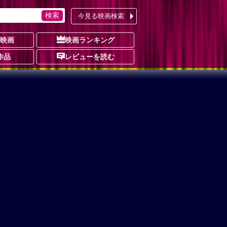
今見る映画検索
の映画
映画ランキング
作品
レビューを読む