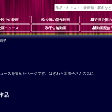
上映中の映画
今週の新作映画
近日公開
映画ニュース
予告編動画
動画配信
雨子
ュースを集めたページです。はぎわら水雨子さんの気に
作品