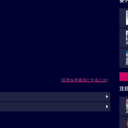
要
（
広告を非表示にするには
）
注