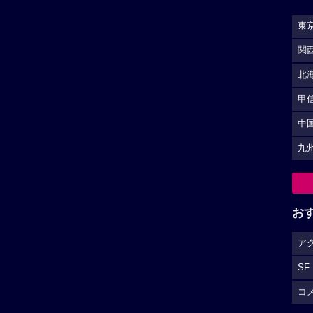
東
関
北
甲
中
九
お
ア
SF
コ