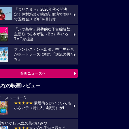
『つりこまち』2026年秋公開決
定！仲村悠菜が映画初主演で“釣り
で五輪金メダル”を目指す
「八つ墓村」悪夢的な予告編解禁、
主題歌は松本孝弘（B’z）率いる
TMGが担当
フランシス・ンら出演。中年男たち
がボートレースに挑む「逆流の男た
ち」
映画ニュースへ
んなの映画レビュー
イ・ストーリー5
★★★★★
最近街を歩いていても
小さい子（特に3、4歳児）がi...
画ちいかわ 人魚の島のひみつ
★★★★
☆ 小6の子供と行きまし