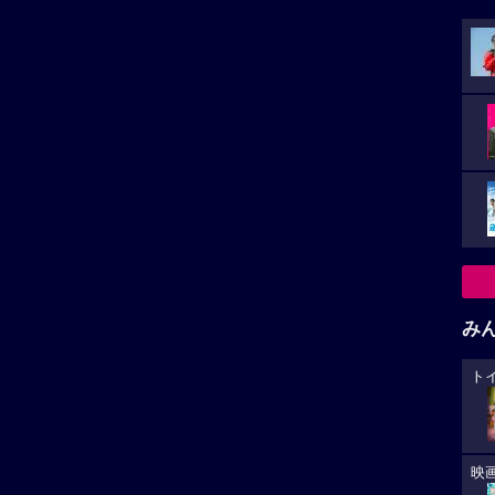
み
ト
映