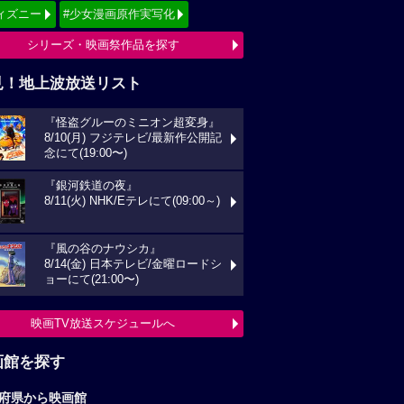
ィズニー
#少女漫画原作実写化
シリーズ・映画祭作品を探す
見！地上波放送リスト
『怪盗グルーのミニオン超変身』
8/10(月) フジテレビ/最新作公開記
念にて(19:00〜)
『銀河鉄道の夜』
8/11(火) NHK/Eテレにて(09:00～)
『風の谷のナウシカ』
8/14(金) 日本テレビ/金曜ロードシ
ョーにて(21:00〜)
映画TV放送スケジュールへ
画館を探す
府県から映画館