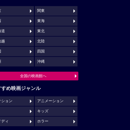
京
関東
西
東海
海道
東北
信越
北陸
国
四国
州
沖縄
全国の映画館へ
すすめ映画ジャンル
クション
アニメーション
キッズ
メディ
ホラー