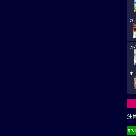
カ
あ
オ
注
#ス