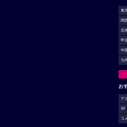
東
関
北
甲
中
九
お
ア
SF
コ