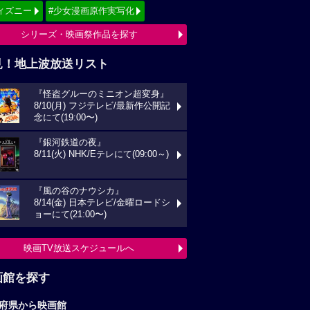
ィズニー
#少女漫画原作実写化
シリーズ・映画祭作品を探す
見！地上波放送リスト
『怪盗グルーのミニオン超変身』
8/10(月) フジテレビ/最新作公開記
念にて(19:00〜)
『銀河鉄道の夜』
8/11(火) NHK/Eテレにて(09:00～)
『風の谷のナウシカ』
8/14(金) 日本テレビ/金曜ロードシ
ョーにて(21:00〜)
映画TV放送スケジュールへ
画館を探す
府県から映画館