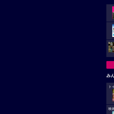
み
ト
映