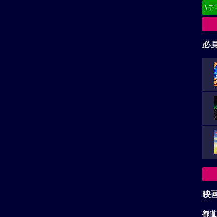
#デ
必
映
都道