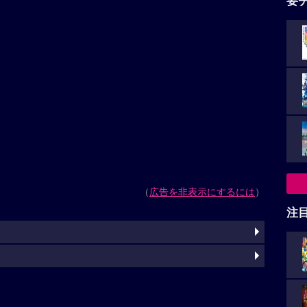
要
（
広告を非表示にするには
）
注