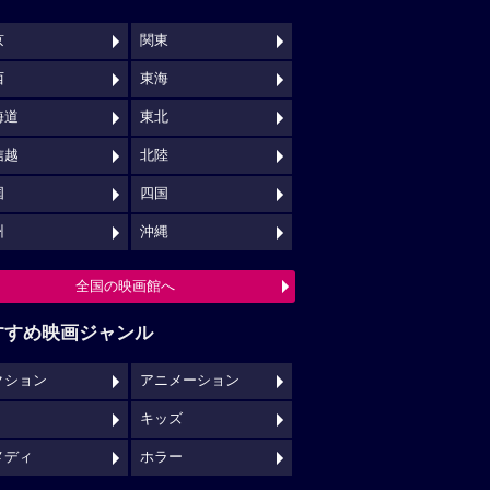
京
関東
西
東海
海道
東北
信越
北陸
国
四国
州
沖縄
全国の映画館へ
すすめ映画ジャンル
クション
アニメーション
キッズ
メディ
ホラー