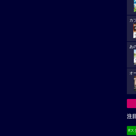
カ
あ
オ
注
#ス