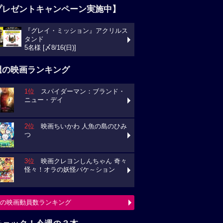
プレゼントキャンペーン実施中】
『グレイ・ミッション』アクリルス
タンド
5名様 [〆8/16(日)]
週の映画ランキング
1位
スパイダーマン：ブランド・
ニュー・デイ
2位
映画ちいかわ 人魚の島のひみ
つ
3位
映画クレヨンしんちゃん 奇々
怪々！オラの妖怪バケ～ション
の映画動員数ランキング