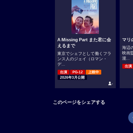
A Missing Part また君に会
マリ
えるまで
海辺
映画
東京でシェフとして働くフラ
瀧...
ンス人のジェイ（ロマン・
デ...
出演
出演
PG-12
上映中
2026年3月公開
-
このページをシェアする