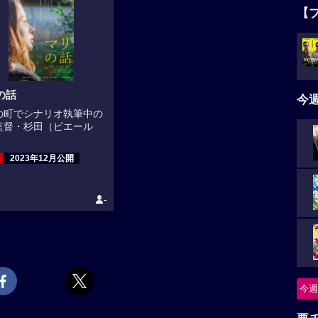
【
の話
今
の町でシナリオ執筆中の
監督・杉田（ピエール
2023年12月公開
-
今週