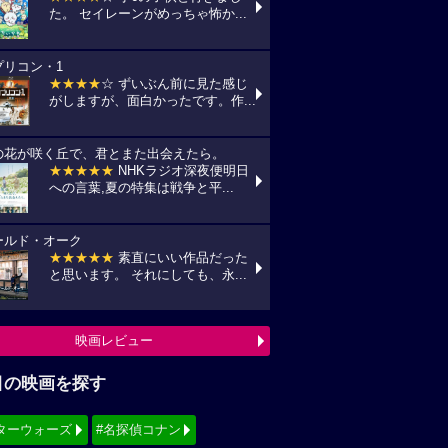
た。 セイレーンがめっちゃ怖か...
プリコン・1
★★★★
☆ ずいぶん前に見た感じ
がしますが、面白かったです。作...
の花が咲く丘で、君とまた出会えたら。
★★★★★
NHKラジオ深夜便明日
への言葉,夏の特集は戦争と平...
ールド・オーク
★★★★★
素直にいい作品だった
と思います。 それにしても、永...
映画レビュー
目の映画を探す
ターウォーズ
#名探偵コナン