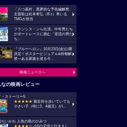
「八つ墓村」悪夢的な予告編解禁、
主題歌は松本孝弘（B’z）率いる
TMGが担当
フランシス・ンら出演。中年男たち
がボートレースに挑む「逆流の男た
ち」
『ブルーヘロン』10月23日(金)公開
決定！ポスタービジュアル&特報解
禁―ある家族を巡る今...
映画ニュースへ
んなの映画レビュー
イ・ストーリー5
★★★★★
最近街を歩いていても
小さい子（特に3、4歳児）がi...
画ちいかわ 人魚の島のひみつ
★★★★
☆ 小6の子供と行きまし