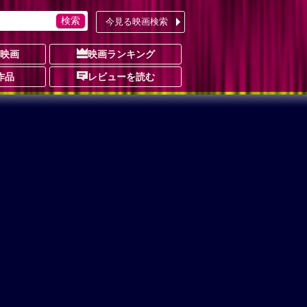
今見る映画検索
の映画
映画ランキング
作品
レビューを読む