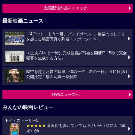
動画配信作品をチェック
最新映画ニュース
『4アウト ─もう一度、プレイボール─』物語のはじまり
を感じる場面写真が到着！スポーツイベ...
＜生成 AI＞と一緒に完成披露試写会を開催!?『5秒で完全
犯罪を生成する方法』
時空を超えた愛の軌跡『僕の一年、君の一日』9月4日(金)
公開決定！場面写真一挙解禁
映画ニュースへ
みんなの映画レビュー
トイ・ストーリー5
★★★★★
最近街を歩いていても小さい子（特に3、4歳
児）がi...