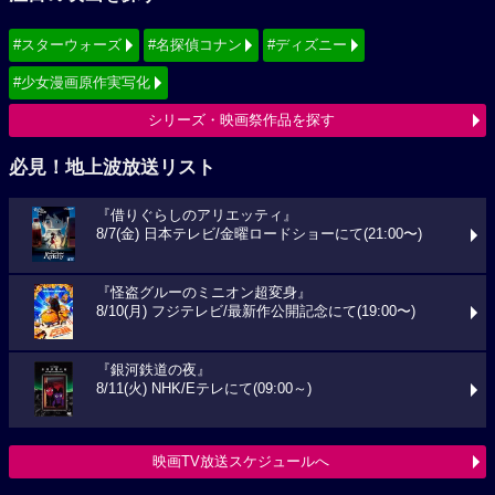
#スターウォーズ
#名探偵コナン
#ディズニー
#少女漫画原作実写化
シリーズ・映画祭作品を探す
必見！地上波放送リスト
『借りぐらしのアリエッティ』
8/7(金) 日本テレビ/金曜ロードショーにて(21:00〜)
『怪盗グルーのミニオン超変身』
8/10(月) フジテレビ/最新作公開記念にて(19:00〜)
『銀河鉄道の夜』
8/11(火) NHK/Eテレにて(09:00～)
映画TV放送スケジュールへ