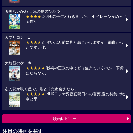
映画ちいかわ 人魚の島のひみつ
★★★★
☆ 小6の子供と行きました。 セイレーンがめっち
ゃ怖か...
カプリコン・1
★★★★
☆ ずいぶん前に見た感じがしますが、面白かっ
たです。作...
大統領のケーキ
★★★★★
戦禍や圧政の中でどう生きていくのか、下劣
にならなく...
あの花が咲く丘で、君とまた出会えたら。
★★★★★
NHKラジオ深夜便明日への言葉,夏の特集は戦
争と平...
映画レビュー
注目の映画を探す