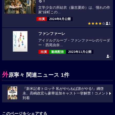
る！
文学少女の所結衣（藤吉夏鈴）は、憧れの作
家“緑町この...
出演
2024年8月公開
★★★★
☆
1
ファンファーレ
アイドルグループ・ファンファーレのリーダ
ー・西尾由奈...
出演
動画配信
2023年11月公開
-
外
原寧々 関連ニュース 1件
『新米記者トロッ子 私がやらねば誰がやる!』綱啓
永、髙嶋政宏ら豪華追加キャスト一挙解禁！コメント
到着
このページをシェアする