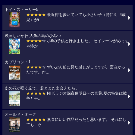
トイ・ストーリー5
★★★★★
最近街を歩いていても小さい子（特に3、4歳
児）がi...
映画ちいかわ 人魚の島のひみつ
★★★★
☆ 小6の子供と行きました。 セイレーンがめっち
ゃ怖か...
カプリコン・1
★★★★
☆ ずいぶん前に見た感じがしますが、面白かっ
たです。作...
あの花が咲く丘で、君とまた出会えたら。
★★★★★
NHKラジオ深夜便明日への言葉,夏の特集は戦
争と平...
オールド・オーク
★★★★★
素直にいい作品だったと思います。 それにし
ても、永...