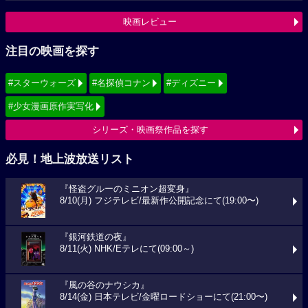
映画レビュー
注目の映画を探す
#スターウォーズ
#名探偵コナン
#ディズニー
#少女漫画原作実写化
シリーズ・映画祭作品を探す
必見！地上波放送リスト
『怪盗グルーのミニオン超変身』
8/10(月) フジテレビ/最新作公開記念にて(19:00〜)
『銀河鉄道の夜』
8/11(火) NHK/Eテレにて(09:00～)
『風の谷のナウシカ』
8/14(金) 日本テレビ/金曜ロードショーにて(21:00〜)