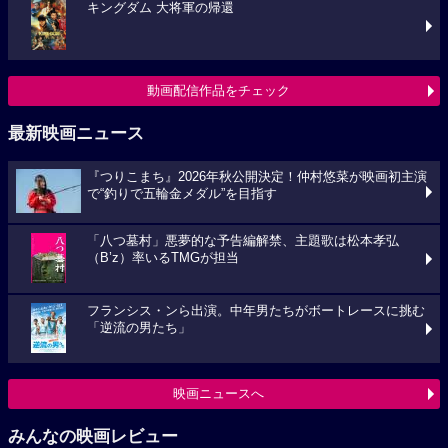
キングダム 大将軍の帰還
動画配信作品をチェック
最新映画ニュース
『つりこまち』2026年秋公開決定！仲村悠菜が映画初主演
で“釣りで五輪金メダル”を目指す
「八つ墓村」悪夢的な予告編解禁、主題歌は松本孝弘
（B’z）率いるTMGが担当
フランシス・ンら出演。中年男たちがボートレースに挑む
「逆流の男たち」
映画ニュースへ
みんなの映画レビュー