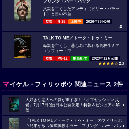
ブリング・ハー・バック
父親を亡くしたアンディ（ビリー・バラッ
ト）と目の不自...
監督
R-15
上映中
2026年7月公開
-
TALK TO ME／トーク・トゥ・ミー
母親を亡くし、悲しみに暮れる高校生ミア
（ソフィー・ワ...
監督
PG-12
動画配信
2023年12月公開
★★★★☆
3
マ
イケル・フィリッポウ 関連ニュース 2件
大好きな恋人への愛が重すぎ！『オブセッション 災
愛』7月17日(金)日本公開決定！特報＆ビジュアル解
禁
「TALK TO ME／トーク・トゥ・ミー」のフィリッポ
ウ兄弟が放つ儀式体験ホラー「ブリング・ハー・バッ