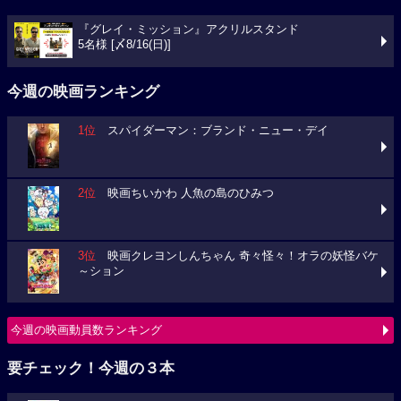
『グレイ・ミッション』アクリルスタンド
5名様 [〆8/16(日)]
今週の映画ランキング
1位
スパイダーマン：ブランド・ニュー・デイ
2位
映画ちいかわ 人魚の島のひみつ
3位
映画クレヨンしんちゃん 奇々怪々！オラの妖怪バケ
～ション
今週の映画動員数ランキング
要チェック！今週の３本