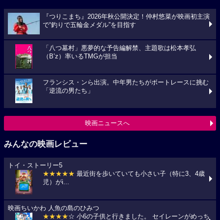
『つりこまち』2026年秋公開決定！仲村悠菜が映画初主演
で“釣りで五輪金メダル”を目指す
「八つ墓村」悪夢的な予告編解禁、主題歌は松本孝弘
（B’z）率いるTMGが担当
フランシス・ンら出演。中年男たちがボートレースに挑む
「逆流の男たち」
映画ニュースへ
みんなの映画レビュー
トイ・ストーリー5
★★★★★
最近街を歩いていても小さい子（特に3、4歳
児）がi...
映画ちいかわ 人魚の島のひみつ
★★★★
☆ 小6の子供と行きました。 セイレーンがめっち