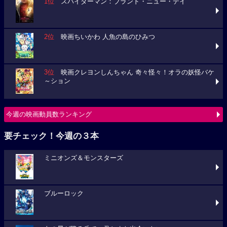
1位
スパイダーマン：ブランド・ニュー・デイ
2位
映画ちいかわ 人魚の島のひみつ
3位
映画クレヨンしんちゃん 奇々怪々！オラの妖怪バケ
～ション
今週の映画動員数ランキング
要チェック！今週の３本
ミニオンズ＆モンスターズ
ブルーロック