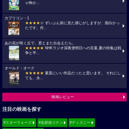
ゃ怖か...
カプリコン・1
★★★★
☆ ずいぶん前に見た感じがしますが、面白かっ
たです。作...
あの花が咲く丘で、君とまた出会えたら。
★★★★★
NHKラジオ深夜便明日への言葉,夏の特集は戦
争と平...
オールド・オーク
★★★★★
素直にいい作品だったと思います。 それにし
ても、永...
映画レビュー
注目の映画を探す
#スターウォーズ
#名探偵コナン
#ディズニー