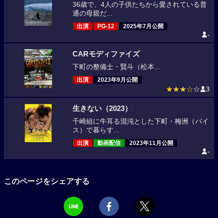
36歳で、4人の子供たちから愛されている普
通の母親だ...
出演
PG-12
2025年7月公開
-
CARモディファイズ
下町の整備士・賢斗（松本...
出演
2023年9月公開
★★★☆
☆
3
生きない（2023）
千崎組に牛耳る混沌とした下町・梅洲（バイ
ス）で暮らす...
出演
動画配信
2023年11月公開
-
このページをシェアする