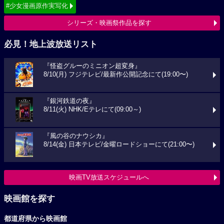
#少女漫画原作実写化
シリーズ・映画祭作品を探す
必見！地上波放送リスト
『怪盗グルーのミニオン超変身』
8/10(月) フジテレビ/最新作公開記念にて(19:00〜)
『銀河鉄道の夜』
8/11(火) NHK/Eテレにて(09:00～)
『風の谷のナウシカ』
8/14(金) 日本テレビ/金曜ロードショーにて(21:00〜)
映画TV放送スケジュールへ
映画館を探す
都道府県から映画館