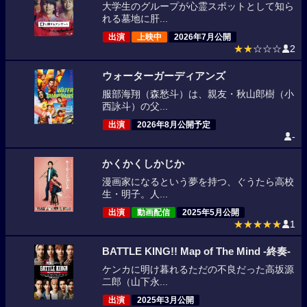
大学生のグループが心霊スポットとして知ら
れる墓地に肝...
出演
上映中
2026年7月公開
★★
☆☆☆
2
ウォーターガーディアンズ
服部海翔（森愁斗）は、親友・秋山郎樹（小
西詠斗）の父...
出演
2026年8月公開予定
-
かくかくしかじか
漫画家になるという夢を持つ、ぐうたら高校
生・明子。人...
出演
動画配信
2025年5月公開
★★★★★
1
BATTLE KING!! Map of The Mind -終奏-
ケンカに明け暮れるただの不良だった高坂源
二郎（山下永...
出演
2025年3月公開