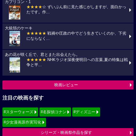
カプリコン・1
★★★★
☆ ずいぶん前に見た感じがしますが、面白かっ
たです。作...
大統領のケーキ
★★★★★
戦禍や圧政の中でどう生きていくのか、下劣
にならなく...
あの花が咲く丘で、君とまた出会えたら。
★★★★★
NHKラジオ深夜便明日への言葉,夏の特集は戦
争と平...
映画レビュー
注目の映画を探す
#スターウォーズ
#名探偵コナン
#ディズニー
#少女漫画原作実写化
シリーズ・映画祭作品を探す