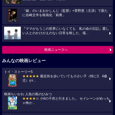
「鍵」のいまおかしんじ（監督）×菅野恵（主演）で新た
に谷崎文学を映画化「刺青」
『ママがもうこの世界にいなくても 私の命の日記』愛し
い人とのかけがえのない日常を映した、場...
映画ニュースへ
みんなの映画レビュー
トイ・ストーリー5
★★★★★
最近街を歩いていても小さい子（特に3、4歳
児）がi...
映画ちいかわ 人魚の島のひみつ
★★★★
☆ 小6の子供と行きました。 セイレーンがめっち
ゃ怖か...