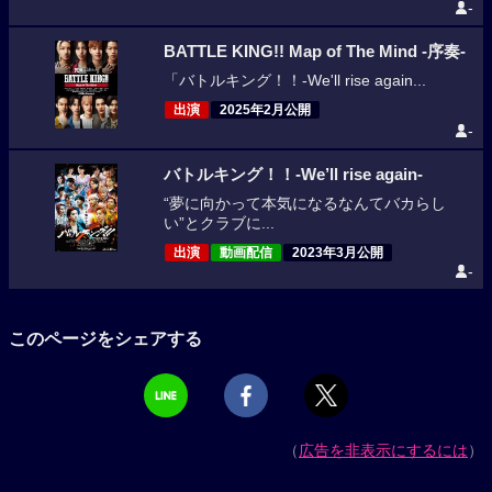
-
BATTLE KING!! Map of The Mind -序奏-
「バトルキング！！-We'll rise again...
出演
2025年2月公開
-
バトルキング！！-We’ll rise again-
“夢に向かって本気になるなんてバカらし
い”とクラブに...
出演
動画配信
2023年3月公開
-
このページをシェアする
（
広告を非表示にするには
）