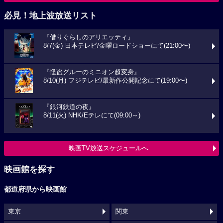
必見！地上波放送リスト
『借りぐらしのアリエッティ』
8/7(金) 日本テレビ/金曜ロードショーにて(21:00〜)
『怪盗グルーのミニオン超変身』
8/10(月) フジテレビ/最新作公開記念にて(19:00〜)
『銀河鉄道の夜』
8/11(火) NHK/Eテレにて(09:00～)
映画TV放送スケジュールへ
映画館を探す
都道府県から映画館
東京
関東