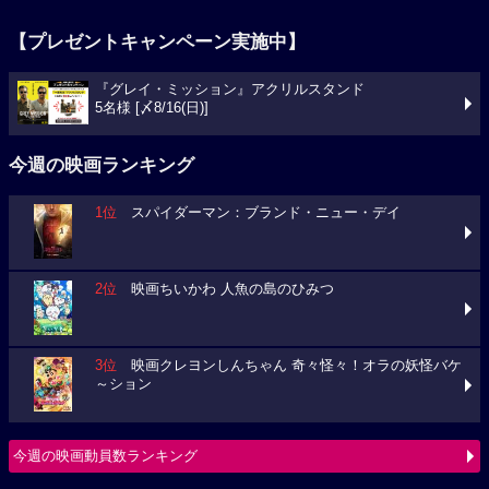
【プレゼントキャンペーン実施中】
『グレイ・ミッション』アクリルスタンド
5名様 [〆8/16(日)]
今週の映画ランキング
1位
スパイダーマン：ブランド・ニュー・デイ
2位
映画ちいかわ 人魚の島のひみつ
3位
映画クレヨンしんちゃん 奇々怪々！オラの妖怪バケ
～ション
今週の映画動員数ランキング