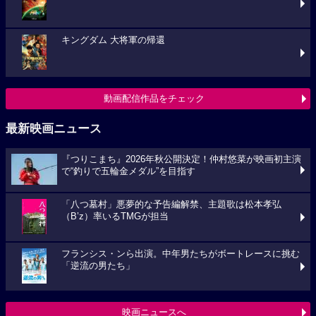
キングダム 大将軍の帰還
動画配信作品をチェック
最新映画ニュース
『つりこまち』2026年秋公開決定！仲村悠菜が映画初主演
で“釣りで五輪金メダル”を目指す
「八つ墓村」悪夢的な予告編解禁、主題歌は松本孝弘
（B’z）率いるTMGが担当
フランシス・ンら出演。中年男たちがボートレースに挑む
「逆流の男たち」
映画ニュースへ