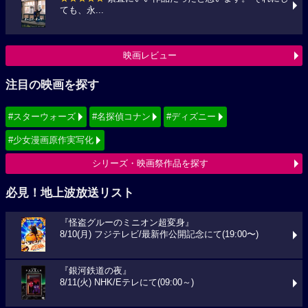
ても、永...
映画レビュー
注目の映画を探す
#スターウォーズ
#名探偵コナン
#ディズニー
#少女漫画原作実写化
シリーズ・映画祭作品を探す
必見！地上波放送リスト
『怪盗グルーのミニオン超変身』
8/10(月) フジテレビ/最新作公開記念にて(19:00〜)
『銀河鉄道の夜』
8/11(火) NHK/Eテレにて(09:00～)