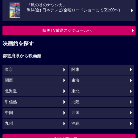
『風の谷のナウシカ』
8/14(金) 日本テレビ/金曜ロードショーにて(21:00〜)
映画TV放送スケジュールへ
映画館を探す
都道府県から映画館
東京
関東
関西
東海
北海道
東北
甲信越
北陸
中国
四国
九州
沖縄