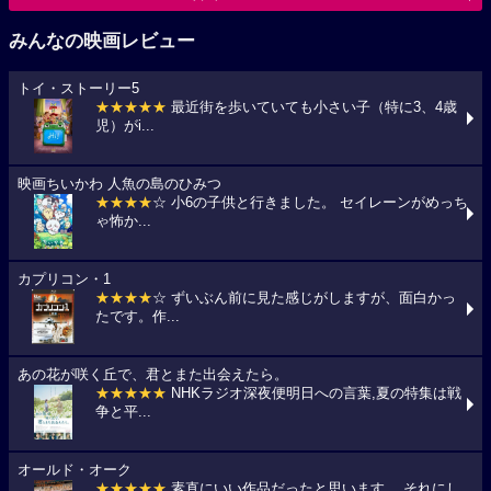
みんなの映画レビュー
トイ・ストーリー5
★★★★★
最近街を歩いていても小さい子（特に3、4歳
児）がi...
映画ちいかわ 人魚の島のひみつ
★★★★
☆ 小6の子供と行きました。 セイレーンがめっち
ゃ怖か...
カプリコン・1
★★★★
☆ ずいぶん前に見た感じがしますが、面白かっ
たです。作...
あの花が咲く丘で、君とまた出会えたら。
★★★★★
NHKラジオ深夜便明日への言葉,夏の特集は戦
争と平...
オールド・オーク
★★★★★
素直にいい作品だったと思います。 それにし