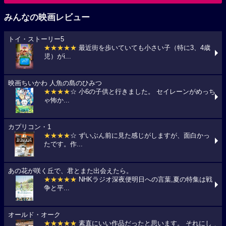
みんなの映画レビュー
トイ・ストーリー5
★★★★★
最近街を歩いていても小さい子（特に3、4歳
児）がi...
映画ちいかわ 人魚の島のひみつ
★★★★
☆ 小6の子供と行きました。 セイレーンがめっち
ゃ怖か...
カプリコン・1
★★★★
☆ ずいぶん前に見た感じがしますが、面白かっ
たです。作...
あの花が咲く丘で、君とまた出会えたら。
★★★★★
NHKラジオ深夜便明日への言葉,夏の特集は戦
争と平...
オールド・オーク
★★★★★
素直にいい作品だったと思います。 それにし