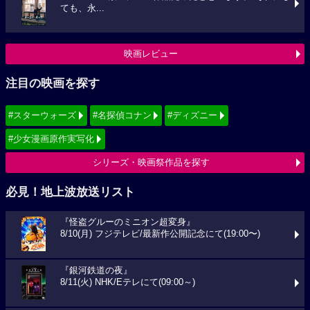
ても、永...
映画レビュー
注目の映画を探す
#スターウォーズ
#名探偵コナン
#ディズニー
#少女漫画原作実写化
シリーズ・映画祭作品を探す
必見！地上波放送リスト
『怪盗グルーのミニオン超変身』
8/10(月) フジテレビ/最新作公開記念にて(19:00〜)
『銀河鉄道の夜』
8/11(火) NHK/Eテレにて(09:00～)