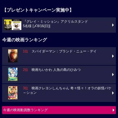
【プレゼントキャンペーン実施中】
『グレイ・ミッション』アクリルスタンド
5名様 [〆8/16(日)]
今週の映画ランキング
1位
スパイダーマン：ブランド・ニュー・デイ
2位
映画ちいかわ 人魚の島のひみつ
3位
映画クレヨンしんちゃん 奇々怪々！オラの妖怪バケ
～ション
今週の映画動員数ランキング