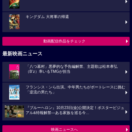
キングダム 大将軍の帰還
動画配信作品をチェック
最新映画ニュース
「八つ墓村」悪夢的な予告編解禁、主題歌は松本孝弘
（B’z）率いるTMGが担当
フランシス・ンら出演。中年男たちがボートレースに挑む
「逆流の男たち」
『ブルーヘロン』10月23日(金)公開決定！ポスタービジュ
アル&特報解禁―ある家族を巡る今...
映画ニュースへ