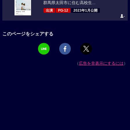
群馬県太田市に住む高校生...
出演
PG-12
2023年1月公開
-
このページをシェアする
（
広告を非表示にするには
）