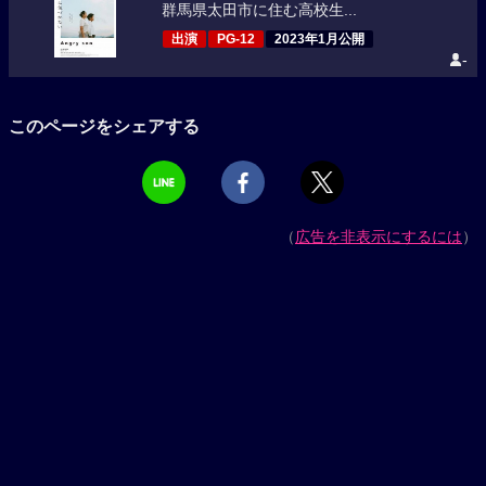
群馬県太田市に住む高校生...
出演
PG-12
2023年1月公開
-
このページをシェアする
（
広告を非表示にするには
）