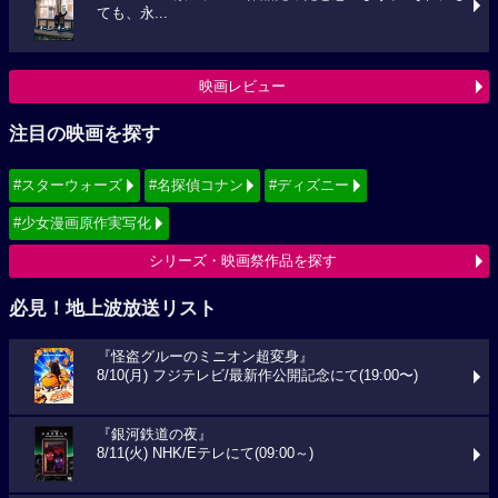
ても、永...
映画レビュー
注目の映画を探す
#スターウォーズ
#名探偵コナン
#ディズニー
#少女漫画原作実写化
シリーズ・映画祭作品を探す
必見！地上波放送リスト
『怪盗グルーのミニオン超変身』
8/10(月) フジテレビ/最新作公開記念にて(19:00〜)
『銀河鉄道の夜』
8/11(火) NHK/Eテレにて(09:00～)