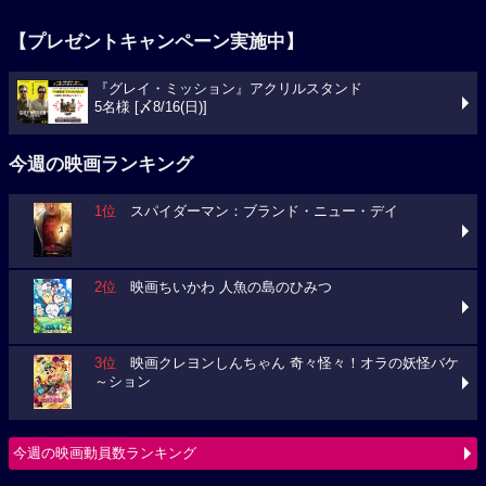
【プレゼントキャンペーン実施中】
『グレイ・ミッション』アクリルスタンド
5名様 [〆8/16(日)]
今週の映画ランキング
1位
スパイダーマン：ブランド・ニュー・デイ
2位
映画ちいかわ 人魚の島のひみつ
3位
映画クレヨンしんちゃん 奇々怪々！オラの妖怪バケ
～ション
今週の映画動員数ランキング