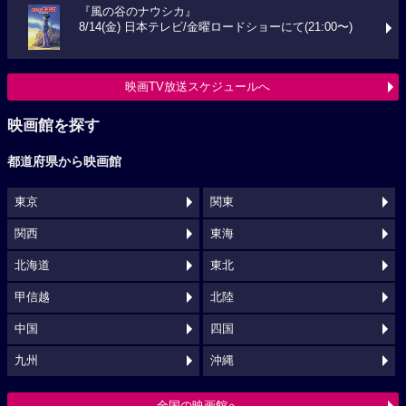
『風の谷のナウシカ』
8/14(金) 日本テレビ/金曜ロードショーにて(21:00〜)
映画TV放送スケジュールへ
映画館を探す
都道府県から映画館
東京
関東
関西
東海
北海道
東北
甲信越
北陸
中国
四国
九州
沖縄
全国の映画館へ