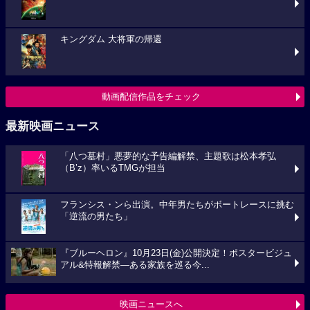
キングダム 大将軍の帰還
動画配信作品をチェック
最新映画ニュース
「八つ墓村」悪夢的な予告編解禁、主題歌は松本孝弘
（B’z）率いるTMGが担当
フランシス・ンら出演。中年男たちがボートレースに挑む
「逆流の男たち」
『ブルーヘロン』10月23日(金)公開決定！ポスタービジュ
アル&特報解禁―ある家族を巡る今...
映画ニュースへ