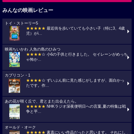
みんなの映画レビュー
トイ・ストーリー5
★★★★★
最近街を歩いていても小さい子（特に3、4歳
児）がi...
映画ちいかわ 人魚の島のひみつ
★★★★
☆ 小6の子供と行きました。 セイレーンがめっち
ゃ怖か...
カプリコン・1
★★★★
☆ ずいぶん前に見た感じがしますが、面白かっ
たです。作...
あの花が咲く丘で、君とまた出会えたら。
★★★★★
NHKラジオ深夜便明日への言葉,夏の特集は戦
争と平...
オールド・オーク
★★★★★
素直にいい作品だったと思います。 それにし