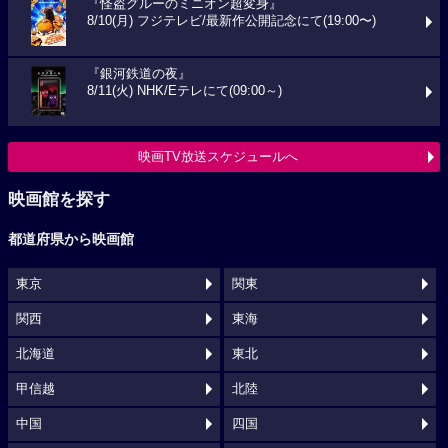
『怪盗グルーのミニオン超変身』
8/10(月) フジテレビ/最新作公開記念にて(19:00〜)
『銀河鉄道の夜』
8/11(火) NHK/Eテレにて(09:00～)
映画TV放送スケジュールへ
映画館を探す
都道府県から映画館
東京
関東
関西
東海
北海道
東北
甲信越
北陸
中国
四国