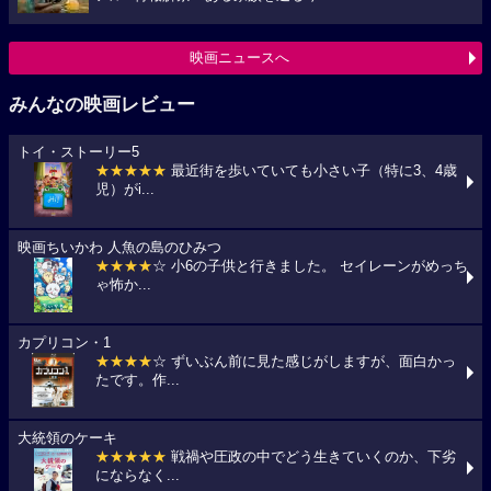
映画ニュースへ
みんなの映画レビュー
トイ・ストーリー5
★★★★★
最近街を歩いていても小さい子（特に3、4歳
児）がi...
映画ちいかわ 人魚の島のひみつ
★★★★
☆ 小6の子供と行きました。 セイレーンがめっち
ゃ怖か...
カプリコン・1
★★★★
☆ ずいぶん前に見た感じがしますが、面白かっ
たです。作...
大統領のケーキ
★★★★★
戦禍や圧政の中でどう生きていくのか、下劣
にならなく...