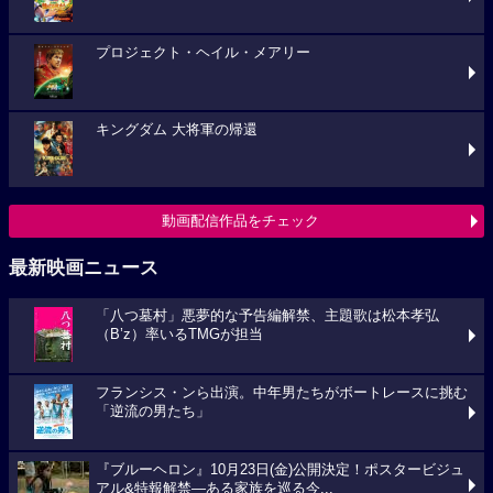
プロジェクト・ヘイル・メアリー
キングダム 大将軍の帰還
動画配信作品をチェック
最新映画ニュース
「八つ墓村」悪夢的な予告編解禁、主題歌は松本孝弘
（B’z）率いるTMGが担当
フランシス・ンら出演。中年男たちがボートレースに挑む
「逆流の男たち」
『ブルーヘロン』10月23日(金)公開決定！ポスタービジュ
アル&特報解禁―ある家族を巡る今...