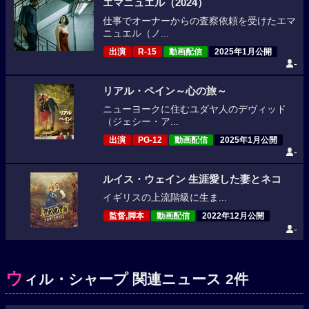
エマニュエル（2024）
仕事でオーナーからの査察依頼を受けたエマ
ニュエル（ノ...
出演
R-15
動画配信
2025年1月公開
-
リアル・ペイン～心の旅～
ニューヨークに住むユダヤ人のデヴィッド
（ジェシー・ア...
出演
PG-12
動画配信
2025年1月公開
-
ルイス・ウェイン 生涯愛した妻とネコ
イギリスの上流階級に生ま...
監督,脚本
動画配信
2022年12月公開
-
ウ
ィル・シャープ 関連ニュース 2件