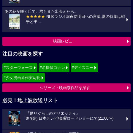
あの花が咲く丘で、君とまた出会えたら。
★★★★★
NHKラジオ深夜便明日への言葉,夏の特集は戦
争と平...
映画レビュー
注目の映画を探す
#スターウォーズ
#名探偵コナン
#ディズニー
#少女漫画原作実写化
シリーズ・映画祭作品を探す
必見！地上波放送リスト
『借りぐらしのアリエッティ』
8/7(金) 日本テレビ/金曜ロードショーにて(21:00〜)