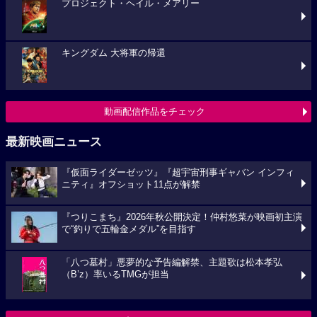
プロジェクト・ヘイル・メアリー
キングダム 大将軍の帰還
動画配信作品をチェック
最新映画ニュース
『仮面ライダーゼッツ』『超宇宙刑事ギャバン インフィ
ニティ』オフショット11点が解禁
『つりこまち』2026年秋公開決定！仲村悠菜が映画初主演
で“釣りで五輪金メダル”を目指す
「八つ墓村」悪夢的な予告編解禁、主題歌は松本孝弘
（B’z）率いるTMGが担当