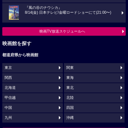
『風の谷のナウシカ』
8/14(金) 日本テレビ/金曜ロードショーにて(21:00〜)
映画TV放送スケジュールへ
映画館を探す
都道府県から映画館
東京
関東
関西
東海
北海道
東北
甲信越
北陸
中国
四国
九州
沖縄