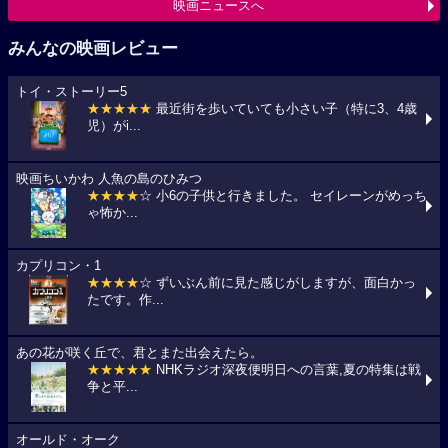
映画ニュースへ
みんなの映画レビュー
トイ・ストーリー5
★★★★★
最近街を歩いていても小さい子（特に3、4歳
児）がi...
映画ちいかわ 人魚の島のひみつ
★★★★
☆ 小6の子供と行きました。 セイレーンがめっち
ゃ怖か...
カプリコン・1
★★★★
☆ ずいぶん前に見た感じがしますが、面白かっ
たです。作...
あの花が咲く丘で、君とまた出会えたら。
★★★★★
NHKラジオ深夜便明日への言葉,夏の特集は戦
争と平...
オールド・オーク