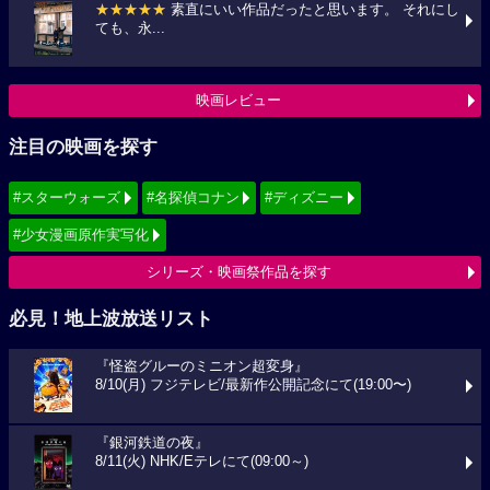
★★★★★
素直にいい作品だったと思います。 それにし
ても、永...
映画レビュー
注目の映画を探す
#スターウォーズ
#名探偵コナン
#ディズニー
#少女漫画原作実写化
シリーズ・映画祭作品を探す
必見！地上波放送リスト
『怪盗グルーのミニオン超変身』
8/10(月) フジテレビ/最新作公開記念にて(19:00〜)
『銀河鉄道の夜』
8/11(火) NHK/Eテレにて(09:00～)