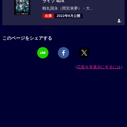
ライソ 4DX
鶴丸国永（岡宮来夢）・大...
出演
2022年9月公開
-
このページをシェアする
（
広告を非表示にするには
）