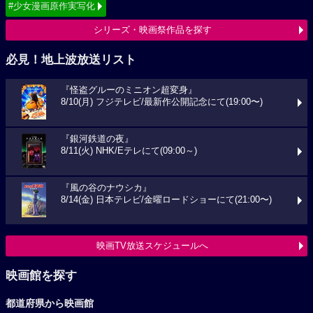
#少女漫画原作実写化
シリーズ・映画祭作品を探す
必見！地上波放送リスト
『怪盗グルーのミニオン超変身』
8/10(月) フジテレビ/最新作公開記念にて(19:00〜)
『銀河鉄道の夜』
8/11(火) NHK/Eテレにて(09:00～)
『風の谷のナウシカ』
8/14(金) 日本テレビ/金曜ロードショーにて(21:00〜)
映画TV放送スケジュールへ
映画館を探す
都道府県から映画館