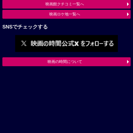
映画館クチコミ一覧へ
映画ロケ地一覧へ
SNSでチェックする
映画の時間について