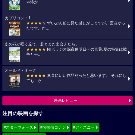
ゃ怖か...
カプリコン・1
★★★★
☆ ずいぶん前に見た感じがしますが、面白かっ
たです。作...
あの花が咲く丘で、君とまた出会えたら。
★★★★★
NHKラジオ深夜便明日への言葉,夏の特集は戦
争と平...
オールド・オーク
★★★★★
素直にいい作品だったと思います。 それにし
ても、永...
映画レビュー
注目の映画を探す
#スターウォーズ
#名探偵コナン
#ディズニー