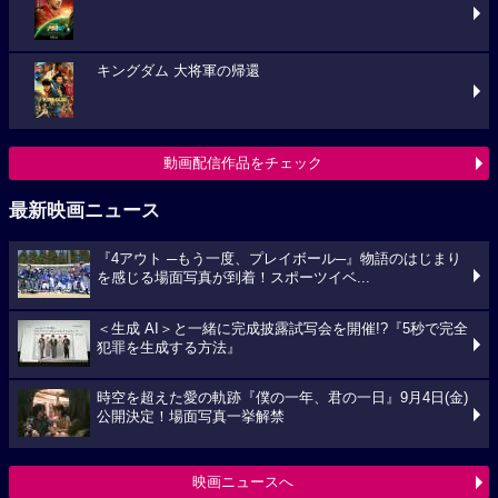
キングダム 大将軍の帰還
動画配信作品をチェック
最新映画ニュース
『4アウト ─もう一度、プレイボール─』物語のはじまり
を感じる場面写真が到着！スポーツイベ...
＜生成 AI＞と一緒に完成披露試写会を開催!?『5秒で完全
犯罪を生成する方法』
時空を超えた愛の軌跡『僕の一年、君の一日』9月4日(金)
公開決定！場面写真一挙解禁
映画ニュースへ