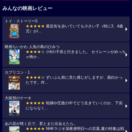
みんなの映画レビュー
トイ・ストーリー5
★★★★★
最近街を歩いていても小さい子（特に3、4歳
児）がi...
映画ちいかわ 人魚の島のひみつ
★★★★
☆ 小6の子供と行きました。 セイレーンがめっち
ゃ怖か...
カプリコン・1
★★★★
☆ ずいぶん前に見た感じがしますが、面白かっ
たです。作...
大統領のケーキ
★★★★★
戦禍や圧政の中でどう生きていくのか、下劣
にならなく...
あの花が咲く丘で、君とまた出会えたら。
★★★★★
NHKラジオ深夜便明日への言葉,夏の特集は戦