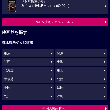
『銀河鉄道の夜』
8/11(火) NHK/Eテレにて(09:00～)
映画TV放送スケジュールへ
映画館を探す
都道府県から映画館
東京
関東
関西
東海
北海道
東北
甲信越
北陸
中国
四国
九州
沖縄
全国の映画館へ