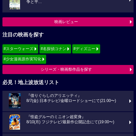
争と平...
映画レビュー
注目の映画を探す
#スターウォーズ
#名探偵コナン
#ディズニー
#少女漫画原作実写化
シリーズ・映画祭作品を探す
必見！地上波放送リスト
『借りぐらしのアリエッティ』
8/7(金) 日本テレビ/金曜ロードショーにて(21:00〜)
『怪盗グルーのミニオン超変身』
8/10(月) フジテレビ/最新作公開記念にて(19:00〜)