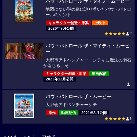
パウ・パトロール ザ・ダイノ・ムービー
地図にない謎の島に辿り着いたパウ・パトロ
ールのケント...
キャラクター創造・原案
上映中
2026年7月公開
★★★★★
2
パウ・パトロール ザ・マイティ・ムービ
ー
大都市アドベンチャー・シティに魔法の隕石
が落ちる。そ...
キャラクター創造・原案
動画配信
2023年12月公開
-
パウ・パトロール ザ・ムービー
大都会アドベンチャーシテ...
原作
動画配信
2021年8月公開
★★★★★
1