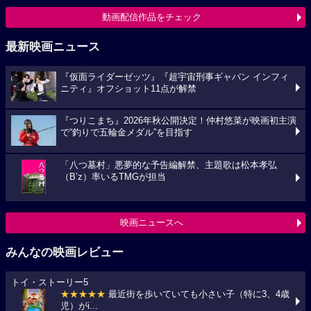
動画配信作品をチェック
最新映画ニュース
『仮面ライダーゼッツ』『超宇宙刑事ギャバン インフィ
ニティ』オフショット11点が解禁
『つりこまち』2026年秋公開決定！仲村悠菜が映画初主演
で“釣りで五輪金メダル”を目指す
「八つ墓村」悪夢的な予告編解禁、主題歌は松本孝弘
（B’z）率いるTMGが担当
映画ニュースへ
みんなの映画レビュー
トイ・ストーリー5
★★★★★
最近街を歩いていても小さい子（特に3、4歳
児）がi...