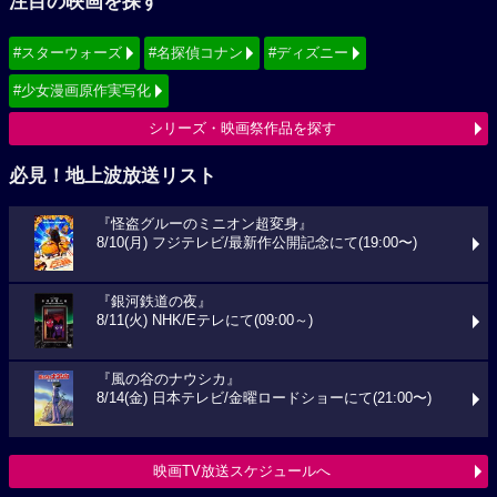
注目の映画を探す
#スターウォーズ
#名探偵コナン
#ディズニー
#少女漫画原作実写化
シリーズ・映画祭作品を探す
必見！地上波放送リスト
『怪盗グルーのミニオン超変身』
8/10(月) フジテレビ/最新作公開記念にて(19:00〜)
『銀河鉄道の夜』
8/11(火) NHK/Eテレにて(09:00～)
『風の谷のナウシカ』
8/14(金) 日本テレビ/金曜ロードショーにて(21:00〜)
映画TV放送スケジュールへ