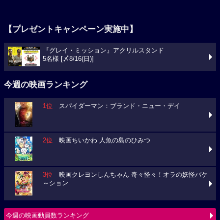
【プレゼントキャンペーン実施中】
『グレイ・ミッション』アクリルスタンド
5名様 [〆8/16(日)]
今週の映画ランキング
1位
スパイダーマン：ブランド・ニュー・デイ
2位
映画ちいかわ 人魚の島のひみつ
3位
映画クレヨンしんちゃん 奇々怪々！オラの妖怪バケ
～ション
今週の映画動員数ランキング