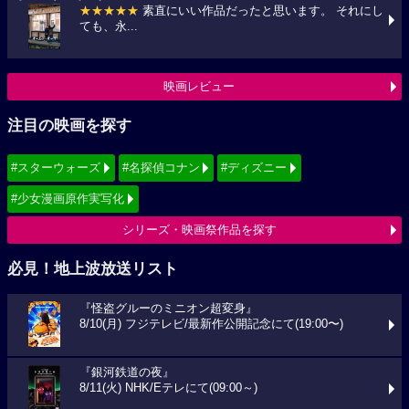
★★★★★
素直にいい作品だったと思います。 それにし
ても、永...
映画レビュー
注目の映画を探す
#スターウォーズ
#名探偵コナン
#ディズニー
#少女漫画原作実写化
シリーズ・映画祭作品を探す
必見！地上波放送リスト
『怪盗グルーのミニオン超変身』
8/10(月) フジテレビ/最新作公開記念にて(19:00〜)
『銀河鉄道の夜』
8/11(火) NHK/Eテレにて(09:00～)