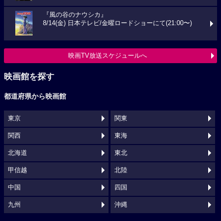
『風の谷のナウシカ』
8/14(金) 日本テレビ/金曜ロードショーにて(21:00〜)
映画TV放送スケジュールへ
映画館を探す
都道府県から映画館
東京
関東
関西
東海
北海道
東北
甲信越
北陸
中国
四国
九州
沖縄