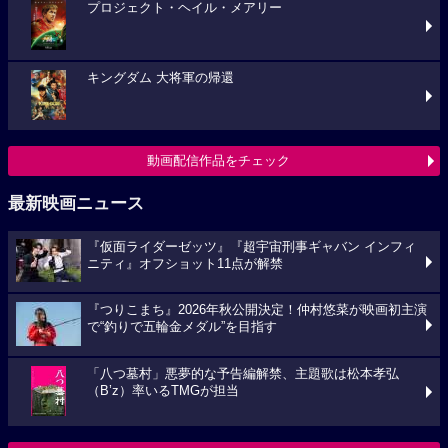
プロジェクト・ヘイル・メアリー
キングダム 大将軍の帰還
動画配信作品をチェック
最新映画ニュース
『仮面ライダーゼッツ』『超宇宙刑事ギャバン インフィ
ニティ』オフショット11点が解禁
『つりこまち』2026年秋公開決定！仲村悠菜が映画初主演
で“釣りで五輪金メダル”を目指す
「八つ墓村」悪夢的な予告編解禁、主題歌は松本孝弘
（B’z）率いるTMGが担当