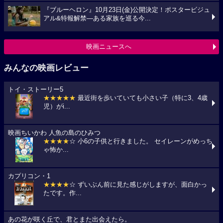
『ブルーヘロン』10月23日(金)公開決定！ポスタービジュ
アル&特報解禁―ある家族を巡る今...
映画ニュースへ
みんなの映画レビュー
トイ・ストーリー5
★★★★★
最近街を歩いていても小さい子（特に3、4歳
児）がi...
映画ちいかわ 人魚の島のひみつ
★★★★
☆ 小6の子供と行きました。 セイレーンがめっち
ゃ怖か...
カプリコン・1
★★★★
☆ ずいぶん前に見た感じがしますが、面白かっ
たです。作...
あの花が咲く丘で、君とまた出会えたら。