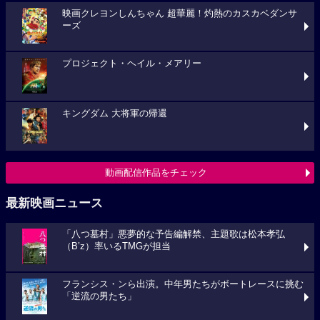
映画クレヨンしんちゃん 超華麗！灼熱のカスカベダンサ
ーズ
プロジェクト・ヘイル・メアリー
キングダム 大将軍の帰還
動画配信作品をチェック
最新映画ニュース
「八つ墓村」悪夢的な予告編解禁、主題歌は松本孝弘
（B’z）率いるTMGが担当
フランシス・ンら出演。中年男たちがボートレースに挑む
「逆流の男たち」