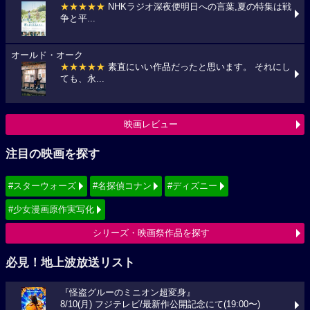
★★★★★
NHKラジオ深夜便明日への言葉,夏の特集は戦
争と平...
オールド・オーク
★★★★★
素直にいい作品だったと思います。 それにし
ても、永...
映画レビュー
注目の映画を探す
#スターウォーズ
#名探偵コナン
#ディズニー
#少女漫画原作実写化
シリーズ・映画祭作品を探す
必見！地上波放送リスト
『怪盗グルーのミニオン超変身』
8/10(月) フジテレビ/最新作公開記念にて(19:00〜)