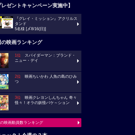
プレゼントキャンペーン実施中】
『グレイ・ミッション』アクリルス
タンド
5名様 [〆8/16(日)]
週の映画ランキング
1位
スパイダーマン：ブランド・
ニュー・デイ
2位
映画ちいかわ 人魚の島のひみ
つ
3位
映画クレヨンしんちゃん 奇々
怪々！オラの妖怪バケ～ション
の映画動員数ランキング