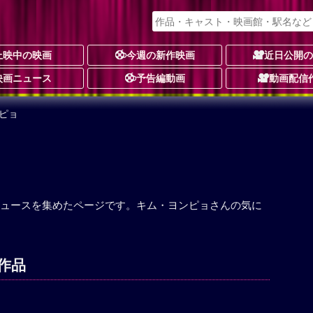
上映中の映画
今週の新作映画
近日公開
映画ニュース
予告編動画
動画配信
ピョ
ュースを集めたページです。キム・ヨンピョさんの気に
作品