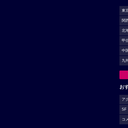
東
関
北
甲
中
九
お
ア
SF
コ