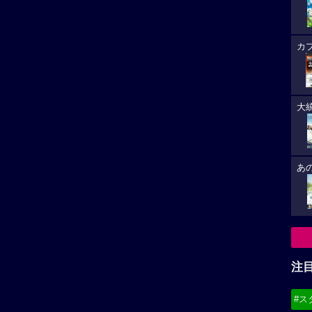
カ
大
あ
注
#ス