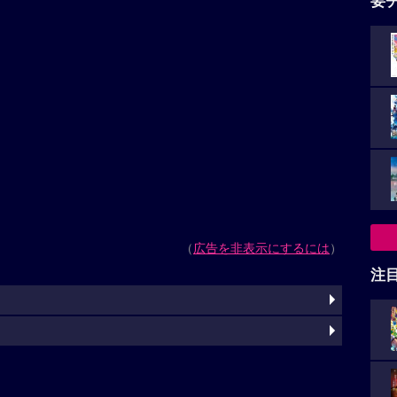
要
（
広告を非表示にするには
）
注