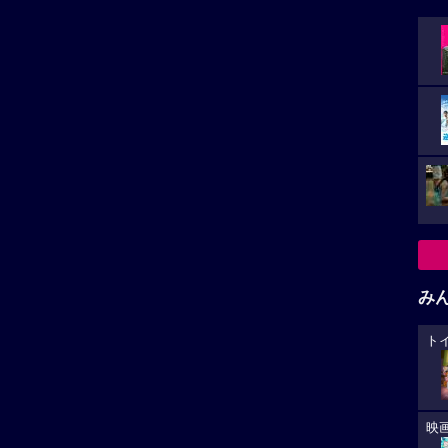
み
ト
映