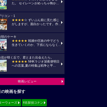
た。 セイレーンがめっちゃ怖か...
プリコン・1
★★★★
☆ ずいぶん前に見た感じ
がしますが、面白かったです。作...
統領のケーキ
★★★★★
戦禍や圧政の中でどう
生きていくのか、下劣にならなく...
の花が咲く丘で、君とまた出会えたら。
★★★★★
NHKラジオ深夜便明日
への言葉,夏の特集は戦争と平...
映画レビュー
目の映画を探す
ターウォーズ
#名探偵コナン