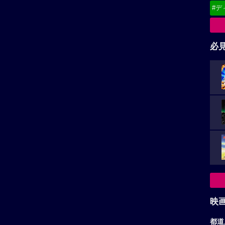
#デ
必
映
都道