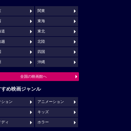
京
関東
西
東海
海道
東北
信越
北陸
国
四国
州
沖縄
全国の映画館へ
すすめ映画ジャンル
クション
アニメーション
キッズ
メディ
ホラー