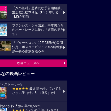
「八つ墓村」悪夢的な予告編解禁、
主題歌は松本孝弘（B’z）率いる
TMGが担当
フランシス・ンら出演。中年男たち
がボートレースに挑む「逆流の男た
ち」
『ブルーヘロン』10月23日(金)公開
決定！ポスタービジュアル&特報解
禁―ある家族を巡る今...
映画ニュースへ
んなの映画レビュー
イ・ストーリー5
★★★★★
最近街を歩いていても
小さい子（特に3、4歳児）がi...
画ちいかわ 人魚の島のひみつ
★★★★
☆ 小6の子供と行きまし