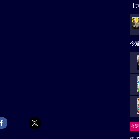
【
今
今週