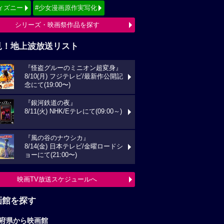
ィズニー
#少女漫画原作実写化
シリーズ・映画祭作品を探す
見！地上波放送リスト
『怪盗グルーのミニオン超変身』
8/10(月) フジテレビ/最新作公開記
念にて(19:00〜)
『銀河鉄道の夜』
8/11(火) NHK/Eテレにて(09:00～)
『風の谷のナウシカ』
8/14(金) 日本テレビ/金曜ロードシ
ョーにて(21:00〜)
映画TV放送スケジュールへ
画館を探す
府県から映画館