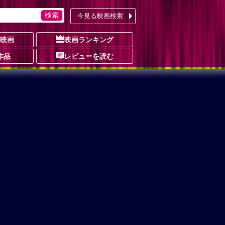
今見る映画検索
の映画
映画ランキング
作品
レビューを読む