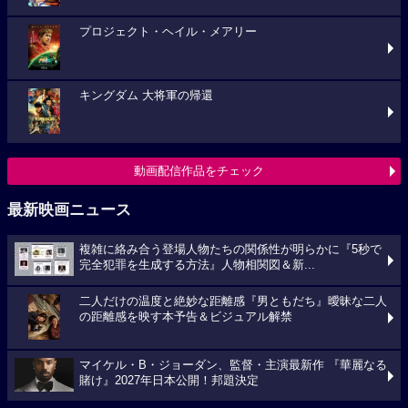
プロジェクト・ヘイル・メアリー
キングダム 大将軍の帰還
動画配信作品をチェック
最新映画ニュース
複雑に絡み合う登場人物たちの関係性が明らかに『5秒で
完全犯罪を生成する方法』人物相関図＆新...
二人だけの温度と絶妙な距離感『男ともだち』曖昧な二人
の距離感を映す本予告＆ビジュアル解禁
マイケル・B・ジョーダン、監督・主演最新作 『華麗なる
賭け』2027年日本公開！邦題決定