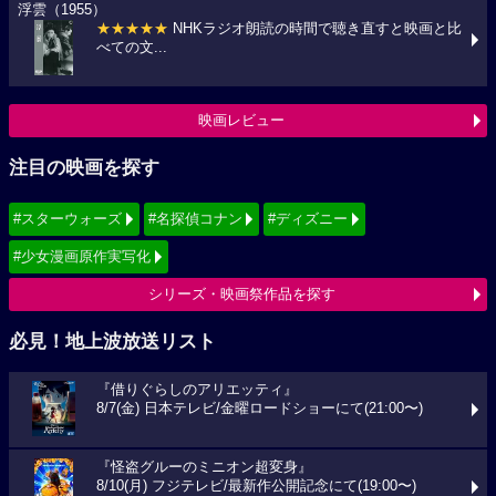
浮雲（1955）
★★★★★
NHKラジオ朗読の時間で聴き直すと映画と比
べての文...
映画レビュー
注目の映画を探す
#スターウォーズ
#名探偵コナン
#ディズニー
#少女漫画原作実写化
シリーズ・映画祭作品を探す
必見！地上波放送リスト
『借りぐらしのアリエッティ』
8/7(金) 日本テレビ/金曜ロードショーにて(21:00〜)
『怪盗グルーのミニオン超変身』
8/10(月) フジテレビ/最新作公開記念にて(19:00〜)