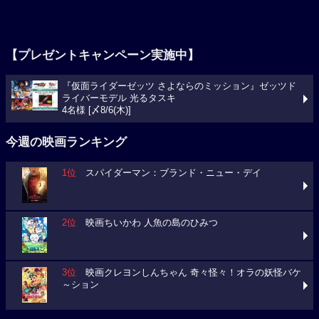
【プレゼントキャンペーン実施中】
『仮面ライダーゼッツ さよならのミッション』ゼッツド
ライバーモデル 光るタスキ
4名様 [〆8/6(木)]
今週の映画ランキング
1位
スパイダーマン：ブランド・ニュー・デイ
2位
映画ちいかわ 人魚の島のひみつ
3位
映画クレヨンしんちゃん 奇々怪々！オラの妖怪バケ
～ション