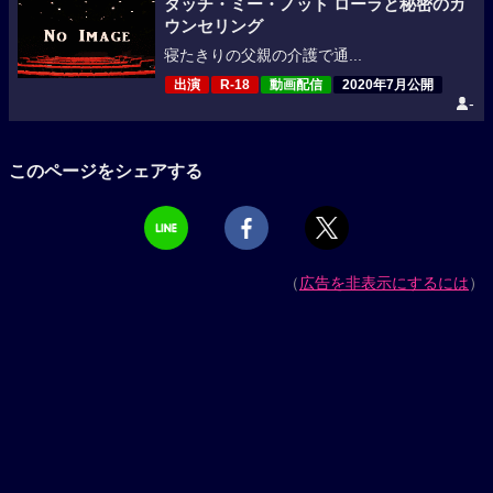
タッチ・ミー・ノット ローラと秘密のカ
ウンセリング
寝たきりの父親の介護で通...
出演
R-18
動画配信
2020年7月公開
-
このページをシェアする
（
広告を非表示にするには
）