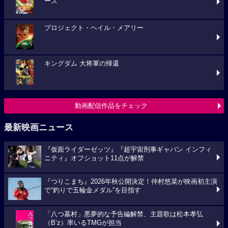
ーズ
プロジェクト・ヘイル・メアリー
キングダム 大将軍の帰還
動画配信作品をチェック
最新映画ニュース
『仮面ライダーゼッツ』『超宇宙刑事ギャバン インフィ
ニティ』オフショット11点が解禁
『つりこまち』2026年秋公開決定！仲村悠菜が映画初主演
で“釣りで五輪金メダル”を目指す
「八つ墓村」悪夢的な予告編解禁、主題歌は松本孝弘
（B’z）率いるTMGが担当