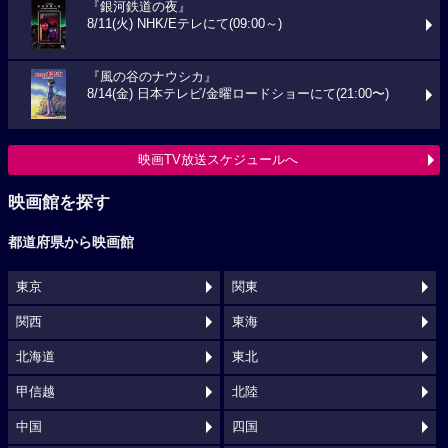
『銀河鉄道の夜』
8/11(火) NHK/Eテレにて(09:00～)
『風の谷のナウシカ』
8/14(金) 日本テレビ/金曜ロードショーにて(21:00〜)
映画TV放送スケジュールへ
映画館を探す
都道府県から映画館
東京
関東
関西
東海
北海道
東北
甲信越
北陸
中国
四国