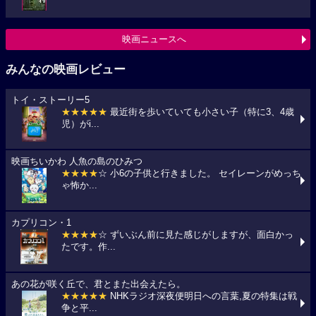
映画ニュースへ
みんなの映画レビュー
トイ・ストーリー5
★★★★★
最近街を歩いていても小さい子（特に3、4歳
児）がi...
映画ちいかわ 人魚の島のひみつ
★★★★
☆ 小6の子供と行きました。 セイレーンがめっち
ゃ怖か...
カプリコン・1
★★★★
☆ ずいぶん前に見た感じがしますが、面白かっ
たです。作...
あの花が咲く丘で、君とまた出会えたら。
★★★★★
NHKラジオ深夜便明日への言葉,夏の特集は戦
争と平...