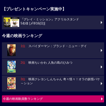
【プレゼントキャンペーン実施中】
『グレイ・ミッション』アクリルスタンド
5名様 [〆8/16(日)]
今週の映画ランキング
1位
スパイダーマン：ブランド・ニュー・デイ
2位
映画ちいかわ 人魚の島のひみつ
3位
映画クレヨンしんちゃん 奇々怪々！オラの妖怪バケ
～ション
今週の映画動員数ランキング