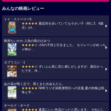
みんなの映画レビュー
トイ・ストーリー5
★★★★★
最近街を歩いていても小さい子（特に3、4歳
児）がi...
映画ちいかわ 人魚の島のひみつ
★★★★
☆ 小6の子供と行きました。 セイレーンがめっち
ゃ怖か...
カプリコン・1
★★★★
☆ ずいぶん前に見た感じがしますが、面白かっ
たです。作...
あの花が咲く丘で、君とまた出会えたら。
★★★★★
NHKラジオ深夜便明日への言葉,夏の特集は戦
争と平...
オールド・オーク
★★★★★
素直にいい作品だったと思います。 それにし