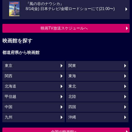
『風の谷のナウシカ』
8/14(金) 日本テレビ/金曜ロードショーにて(21:00〜)
映画TV放送スケジュールへ
映画館を探す
都道府県から映画館
東京
関東
関西
東海
北海道
東北
甲信越
北陸
中国
四国
九州
沖縄
全国の映画館へ