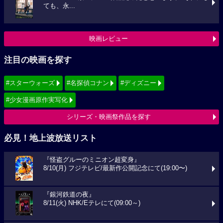
ても、永...
映画レビュー
注目の映画を探す
#スターウォーズ
#名探偵コナン
#ディズニー
#少女漫画原作実写化
シリーズ・映画祭作品を探す
必見！地上波放送リスト
『怪盗グルーのミニオン超変身』
8/10(月) フジテレビ/最新作公開記念にて(19:00〜)
『銀河鉄道の夜』
8/11(火) NHK/Eテレにて(09:00～)