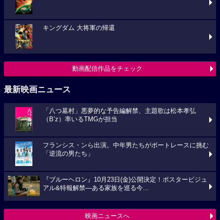
キングダム 大将軍の帰還
動画配信作品をチェック
最新映画ニュース
「八つ墓村」悪夢的な予告編解禁、主題歌は松本孝弘
（B’z）率いるTMGが担当
フランシス・ンら出演。中年男たちがボートレースに挑む
「逆流の男たち」
『ブルーヘロン』10月23日(金)公開決定！ポスタービジュ
アル&特報解禁―ある家族を巡る今...
映画ニュースへ