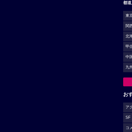
都道
東
関
北
甲
中
九
お
ア
SF
コ