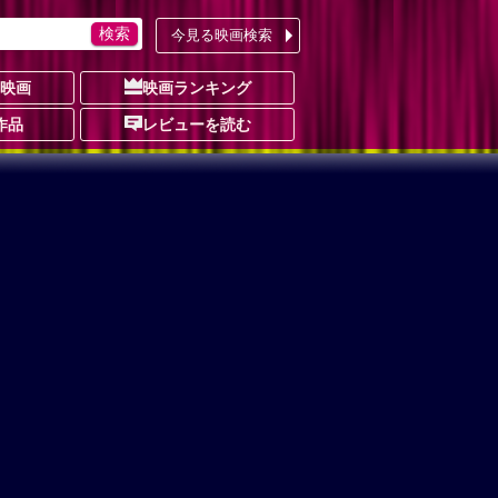
今見る映画検索
の映画
映画ランキング
作品
レビューを読む