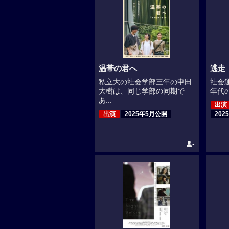
温帯の君へ
逃走（
私立大の社会学部三年の申田
社会
大樹は、同じ学部の同期で
年代の
あ...
出演
出演
2025年5月公開
202
-