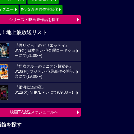
ィズニー
#少女漫画原作実写化
シリーズ・映画祭作品を探す
見！地上波放送リスト
『借りぐらしのアリエッティ』
8/7(金) 日本テレビ/金曜ロードショ
ーにて(21:00〜)
『怪盗グルーのミニオン超変身』
8/10(月) フジテレビ/最新作公開記
念にて(19:00〜)
『銀河鉄道の夜』
8/11(火) NHK/Eテレにて(09:00～)
映画TV放送スケジュールへ
画館を探す