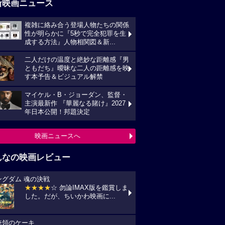
新映画ニュース
複雑に絡み合う登場人物たちの関係
性が明らかに『5秒で完全犯罪を生
成する方法』人物相関図＆新...
二人だけの温度と絶妙な距離感『男
ともだち』曖昧な二人の距離感を映
す本予告＆ビジュアル解禁
マイケル・B・ジョーダン、監督・
主演最新作 『華麗なる賭け』2027
年日本公開！邦題決定
映画ニュースへ
んなの映画レビュー
ングダム 魂の決戦
★★★★
☆ 勿論IMAX版を鑑賞しま
した。だが、ちいかわ映画に...
統領のケーキ