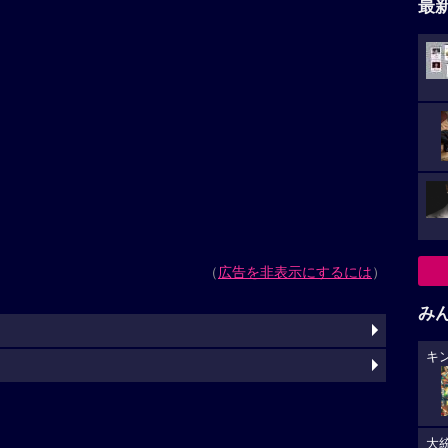
最
（
広告を非表示にするには
）
み
キ
大