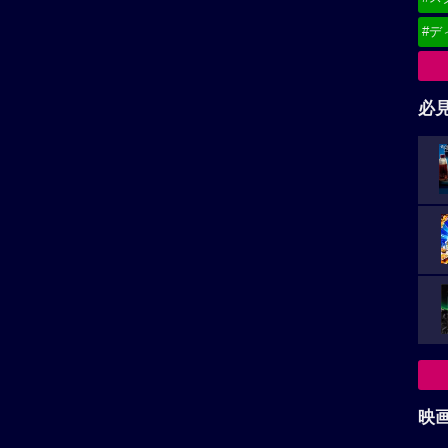
#デ
必
映