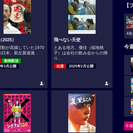
【
4名
2025）
飛べない天使
今
運動が高揚していた1970
とある地方。優佳（福地桃
日本。新左翼過激...
子）は会社の飲み会からの帰
り...
動画配信
5年3月公開
出演
2025年2月公開
-
-
今週