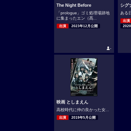
The Night Before
シグナ
「prologue」ゴミ処理場跡地
ある日
に集まったエン（髙...
出演
出演
2023年12月公開
202
-
映画 としまえん
高校時代に仲の良かった女...
出演
2019年5月公開