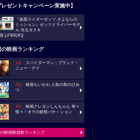
プレゼントキャンペーン実施中】
『仮面ライダーゼッツ さよならの
ミッション』ゼッツドライバーモデ
ル 光るタスキ
様 [〆8/6(木)]
週の映画ランキング
1位
スパイダーマン：ブランド・
ニュー・デイ
2位
映画ちいかわ 人魚の島のひみ
つ
3位
映画クレヨンしんちゃん 奇々
怪々！オラの妖怪バケ～ション
の映画動員数ランキング