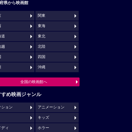
府県から映画館
京
関東
西
東海
海道
東北
信越
北陸
国
四国
州
沖縄
全国の映画館へ
すすめ映画ジャンル
クション
アニメーション
キッズ
メディ
ホラー