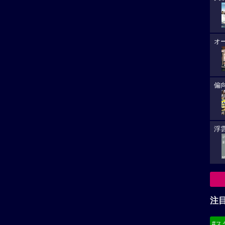
オ
偏
浮雲
注
#ス