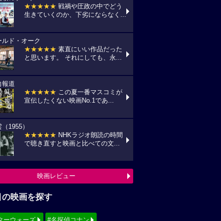
★★★★★
戦禍や圧政の中でどう
生きていくのか、下劣にならなく...
ールド・オーク
★★★★★
素直にいい作品だった
と思います。 それにしても、永...
向報道
★★★★★
この夏一番マスコミが
宣伝したくない映画No.1であ...
（1955）
★★★★★
NHKラジオ朗読の時間
で聴き直すと映画と比べての文...
映画レビュー
目の映画を探す
ターウォーズ
#名探偵コナン