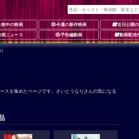
上映中の映画
今週の新作映画
近日公開
映画ニュース
予告編動画
動画配信
り
ースを集めたページです。さいとうなりさんの気になる
品