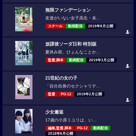
無限ファンデーション
友達がいない女子高生・未...
スチール
動画配信
2019年8月公開
-
放課後ソーダ日和 特別版
夏休み前、ひょんなことか...
監督,脚本
動画配信
2019年3月公開
-
21世紀の女の子
「自分自身のセクシャリテ...
監督
PG-12
2019年2月公開
-
少女邂逅
17歳の小原ミユリは、い...
編集,監督,脚本
PG-12
動画配信
2018年6月公開