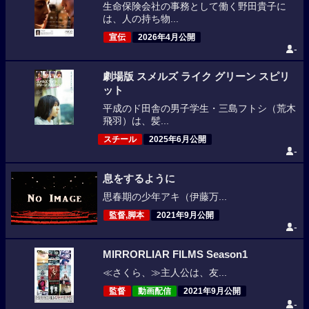
生命保険会社の事務として働く野田貴子に
は、人の持ち物...
宣伝
2026年4月公開
-
劇場版 スメルズ ライク グリーン スピリ
ット
平成のド田舎の男子学生・三島フトシ（荒木
飛羽）は、髪...
スチール
2025年6月公開
-
息をするように
思春期の少年アキ（伊藤万...
監督,脚本
2021年9月公開
-
MIRRORLIAR FILMS Season1
≪さくら、≫主人公は、友...
監督
動画配信
2021年9月公開
-