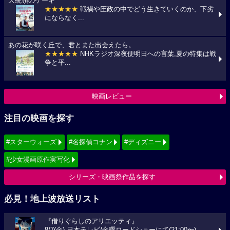
大統領のケーキ
★★★★★
戦禍や圧政の中でどう生きていくのか、下劣
にならなく...
あの花が咲く丘で、君とまた出会えたら。
★★★★★
NHKラジオ深夜便明日への言葉,夏の特集は戦
争と平...
映画レビュー
注目の映画を探す
#スターウォーズ
#名探偵コナン
#ディズニー
#少女漫画原作実写化
シリーズ・映画祭作品を探す
必見！地上波放送リスト
『借りぐらしのアリエッティ』