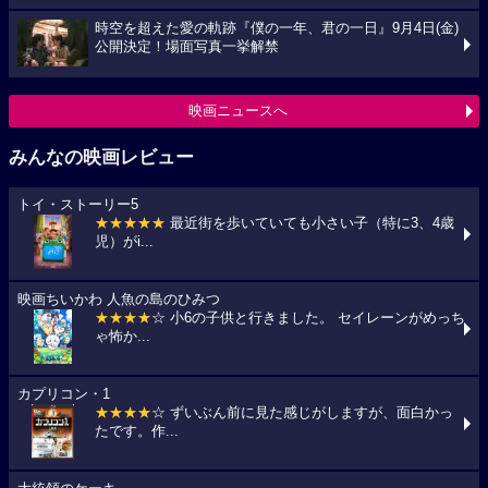
時空を超えた愛の軌跡『僕の一年、君の一日』9月4日(金)
公開決定！場面写真一挙解禁
映画ニュースへ
みんなの映画レビュー
トイ・ストーリー5
★★★★★
最近街を歩いていても小さい子（特に3、4歳
児）がi...
映画ちいかわ 人魚の島のひみつ
★★★★
☆ 小6の子供と行きました。 セイレーンがめっち
ゃ怖か...
カプリコン・1
★★★★
☆ ずいぶん前に見た感じがしますが、面白かっ
たです。作...