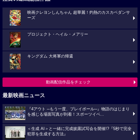
映画クレヨンしんちゃん 超華麗！灼熱のカスカベダンサ
ーズ
プロジェクト・ヘイル・メアリー
キングダム 大将軍の帰還
動画配信作品をチェック
最新映画ニュース
『4アウト ─もう一度、プレイボール─』物語のはじまり
を感じる場面写真が到着！スポーツイベ...
＜生成 AI＞と一緒に完成披露試写会を開催!?『5秒で完全
犯罪を生成する方法』