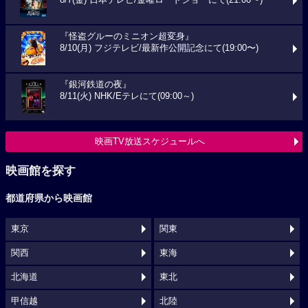
8/7(金) 日本テレビ/金曜ロードショーにて(21:00〜)
『怪盗グルーのミニオン超変身』
8/10(月) フジテレビ/最新作公開記念にて(19:00〜)
『銀河鉄道の夜』
8/11(火) NHK/Eテレにて(09:00～)
映画TV放送スケジュールへ
映画館を探す
都道府県から映画館
東京
関東
関西
東海
北海道
東北
甲信越
北陸