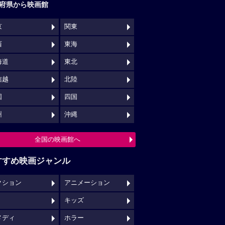
府県から映画館
京
関東
西
東海
海道
東北
信越
北陸
国
四国
州
沖縄
全国の映画館へ
すすめ映画ジャンル
クション
アニメーション
キッズ
メディ
ホラー