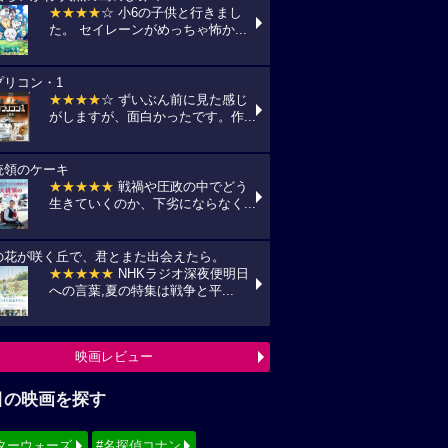
★★★★
☆ 小6の子供と行きまし
た。 セイレーンがめっちゃ怖か...
プリコン・1
★★★★
☆ ずいぶん前に見た感じ
がしますが、面白かったです。作...
統領のケーキ
★★★★★
戦禍や圧政の中でどう
生きていくのか、下劣にならなく...
の花が咲く丘で、君とまた出会えたら。
★★★★★
NHKラジオ深夜便明日
への言葉,夏の特集は戦争と平...
映画レビュー
目の映画を探す
ターウォーズ
#名探偵コナン