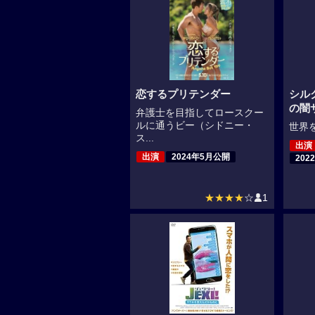
恋するプリテンダー
シル
の闇
弁護士を目指してロースクー
ルに通うビー（シドニー・
世界を
ス...
出演
出演
2024年5月公開
202
★★★★
☆
1