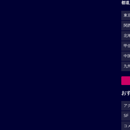
都道
東
関
北
甲
中
九
お
ア
SF
コ