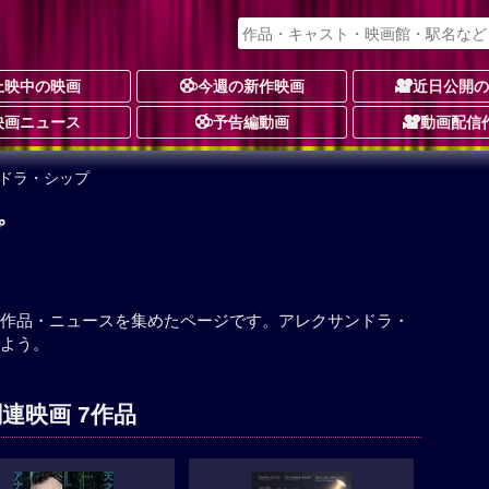
上映中の映画
今週の新作映画
近日公開
映画ニュース
予告編動画
動画配信
ンドラ・シップ
プ
作品・ニュースを集めたページです。アレクサンドラ・
よう。
連映画 7作品