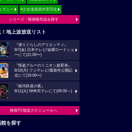
ィズニー
#少女漫画原作実写化
シリーズ・映画祭作品を探す
見！地上波放送リスト
『借りぐらしのアリエッティ』
8/7(金) 日本テレビ/金曜ロードショ
ーにて(21:00〜)
『怪盗グルーのミニオン超変身』
8/10(月) フジテレビ/最新作公開記
念にて(19:00〜)
『銀河鉄道の夜』
8/11(火) NHK/Eテレにて(09:00～)
映画TV放送スケジュールへ
画館を探す