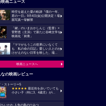
新映画ニュース
時空を超えた愛の軌跡『僕の一年、
君の一日』9月4日(金)公開決定！場
面写真一挙解禁
「鍵」のいまおかしんじ（監督）×
菅野恵（主演）で新たに谷崎文学を
映画化「刺青」
『ママがもうこの世界にいなくて
も 私の命の日記』愛しい人とのか
けがえのない日常を映した、場...
映画ニュースへ
んなの映画レビュー
イ・ストーリー5
★★★★★
最近街を歩いていても
小さい子（特に3、4歳児）がi...
画ちいかわ 人魚の島のひみつ