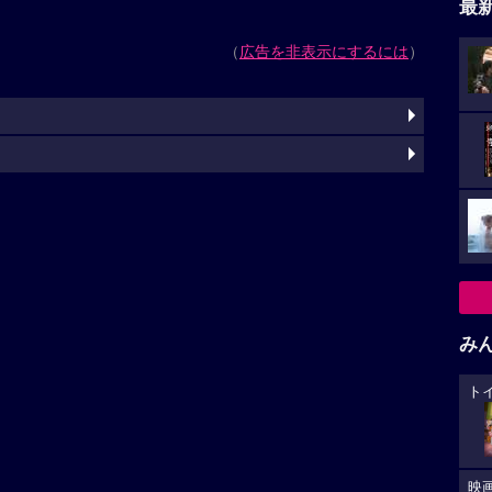
最
（
広告を非表示にするには
）
み
ト
映