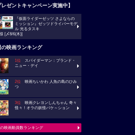
プレゼントキャンペーン実施中】
『仮面ライダーゼッツ さよならの
ミッション』ゼッツドライバーモデ
ル 光るタスキ
様 [〆8/6(木)]
週の映画ランキング
1位
スパイダーマン：ブランド・
ニュー・デイ
2位
映画ちいかわ 人魚の島のひみ
つ
3位
映画クレヨンしんちゃん 奇々
怪々！オラの妖怪バケ～ション
の映画動員数ランキング