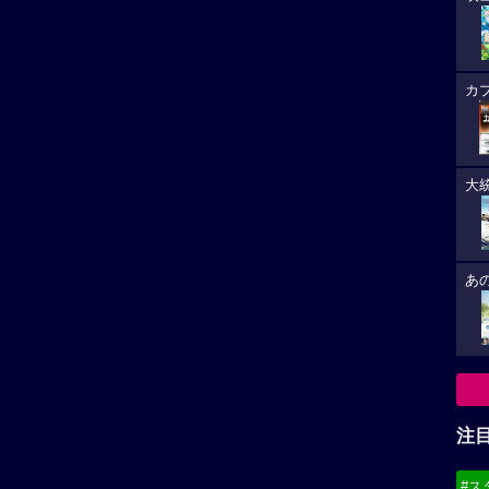
カ
大
あ
注
#ス