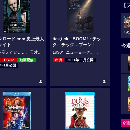
【
4名
クロード.com 史上最大
tick,tick…BOOM!：チッ
サイト
ク、チック…ブーン！
今
変えたい……。天才...
1990年ニューヨーク。...
PG-12
動画配信
出演
2021年11月公開
2年1月公開
-
-
今週