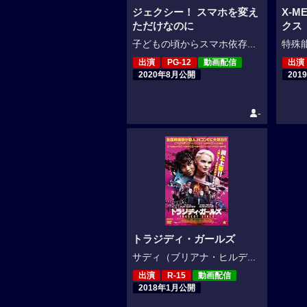
ジェクシー！ スマホを変え
X-
ただけなのに
クス
子どもの頃からスマホ依存...
特殊能
出演
PG-12
動画配信
出演
2020年8月公開
201
-
トラジディ・ガールズ
サディ（ブリアナ・ヒルデ...
出演
R-15
動画配信
2018年1月公開