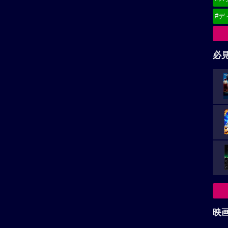
#デ
必
映