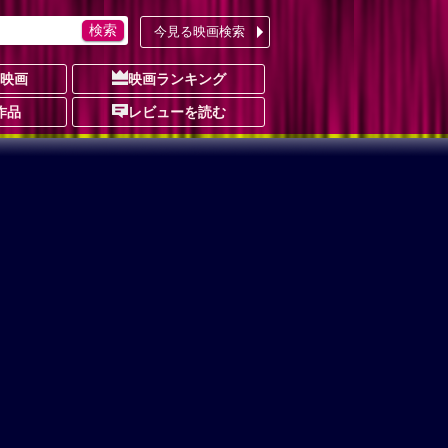
今見る映画検索
の映画
映画ランキング
作品
レビューを読む