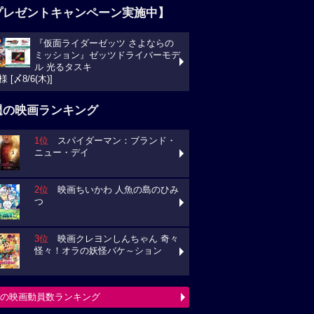
プレゼントキャンペーン実施中】
『仮面ライダーゼッツ さよならの
ミッション』ゼッツドライバーモデ
ル 光るタスキ
様 [〆8/6(木)]
週の映画ランキング
1位
スパイダーマン：ブランド・
ニュー・デイ
2位
映画ちいかわ 人魚の島のひみ
つ
3位
映画クレヨンしんちゃん 奇々
怪々！オラの妖怪バケ～ション
の映画動員数ランキング