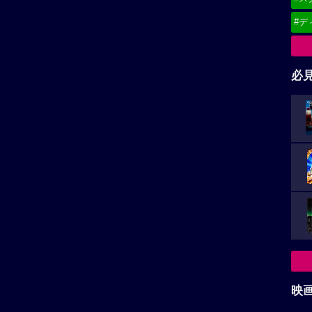
#デ
必
映