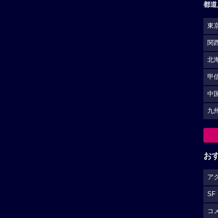
都道
東
関
北
甲
中
九
お
ア
SF
コ