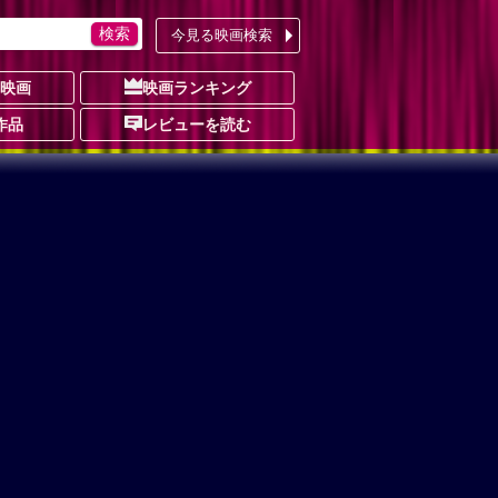
今見る映画検索
の映画
映画ランキング
作品
レビューを読む