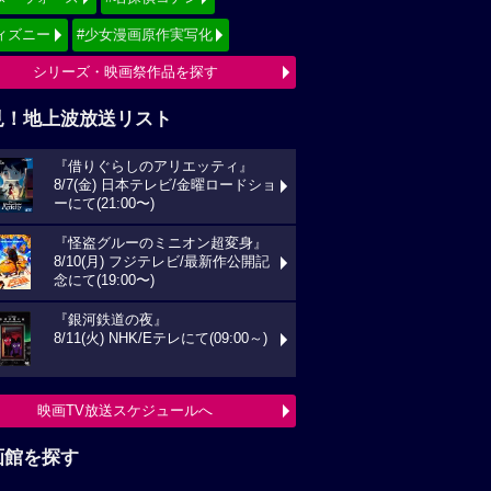
ィズニー
#少女漫画原作実写化
シリーズ・映画祭作品を探す
見！地上波放送リスト
『借りぐらしのアリエッティ』
8/7(金) 日本テレビ/金曜ロードショ
ーにて(21:00〜)
『怪盗グルーのミニオン超変身』
8/10(月) フジテレビ/最新作公開記
念にて(19:00〜)
『銀河鉄道の夜』
8/11(火) NHK/Eテレにて(09:00～)
映画TV放送スケジュールへ
画館を探す