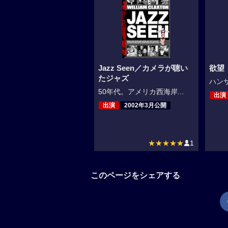
Jazz Seen／カメラが聴い
欲望（
たジャズ
ハンサ
50年代。アメリカ西海岸...
出演
出演
2002年3月公開
★★★★★
1
このページをシェアする