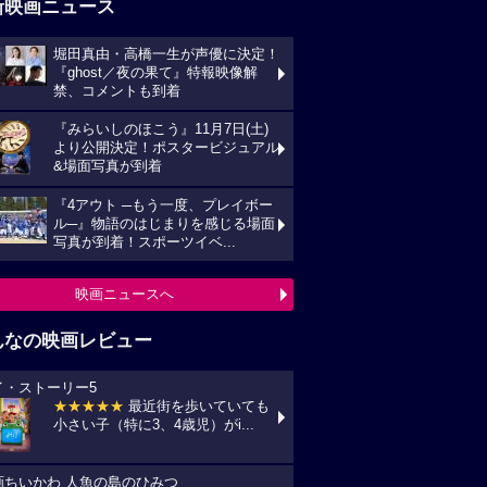
新映画ニュース
堀田真由・高橋一生が声優に決定！
『ghost／夜の果て』特報映像解
禁、コメントも到着
『みらいしのほこう』11月7日(土)
より公開決定！ポスタービジュアル
&場面写真が到着
『4アウト ─もう一度、プレイボー
ル─』物語のはじまりを感じる場面
写真が到着！スポーツイベ...
映画ニュースへ
んなの映画レビュー
イ・ストーリー5
★★★★★
最近街を歩いていても
小さい子（特に3、4歳児）がi...
画ちいかわ 人魚の島のひみつ