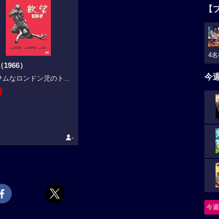
【
4名
1966）
今
ムなロンドン児のト...
-
今週