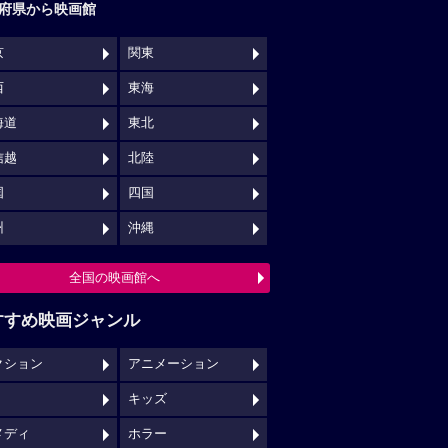
府県から映画館
京
関東
西
東海
海道
東北
信越
北陸
国
四国
州
沖縄
全国の映画館へ
すすめ映画ジャンル
クション
アニメーション
キッズ
メディ
ホラー