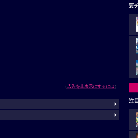
要
（
広告を非表示にするには
）
注