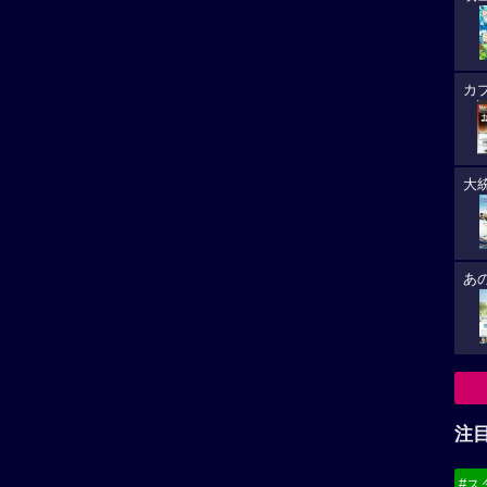
カ
大
あ
注
#ス