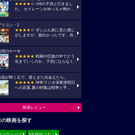
★★★★
☆ 小6の子供と行きまし
た。 セイレーンがめっちゃ怖か...
プリコン・1
★★★★
☆ ずいぶん前に見た感じ
がしますが、面白かったです。作...
統領のケーキ
★★★★★
戦禍や圧政の中でどう
生きていくのか、下劣にならなく...
の花が咲く丘で、君とまた出会えたら。
★★★★★
NHKラジオ深夜便明日
への言葉,夏の特集は戦争と平...
映画レビュー
目の映画を探す
ターウォーズ
#名探偵コナン