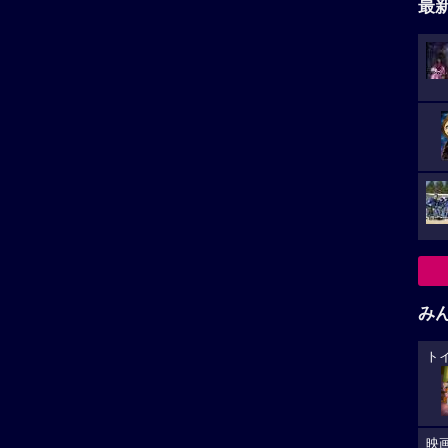
最
み
ト
映