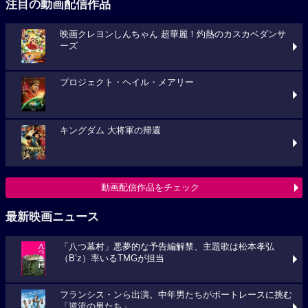
注目の動画配信作品
映画クレヨンしんちゃん 超華麗！灼熱のカスカベダンサ
ーズ
プロジェクト・ヘイル・メアリー
キングダム 大将軍の帰還
動画配信作品をチェック
最新映画ニュース
「八つ墓村」悪夢的な予告編解禁、主題歌は松本孝弘
（B’z）率いるTMGが担当
フランシス・ンら出演。中年男たちがボートレースに挑む
「逆流の男たち」