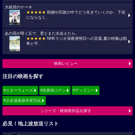
大統領のケーキ
★★★★★
戦禍や圧政の中でどう生きていくのか、下劣
にならなく...
あの花が咲く丘で、君とまた出会えたら。
★★★★★
NHKラジオ深夜便明日への言葉,夏の特集は戦
争と平...
映画レビュー
注目の映画を探す
#スターウォーズ
#名探偵コナン
#ディズニー
#少女漫画原作実写化
シリーズ・映画祭作品を探す
必見！地上波放送リスト