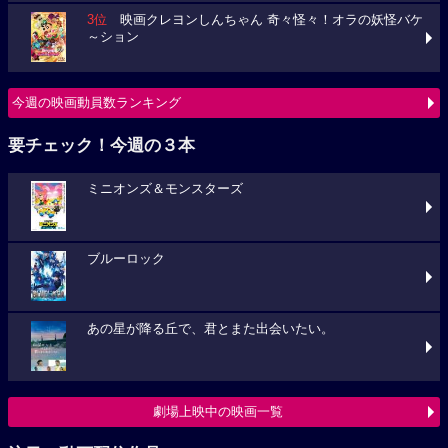
3位
映画クレヨンしんちゃん 奇々怪々！オラの妖怪バケ
～ション
今週の映画動員数ランキング
要チェック！今週の３本
ミニオンズ＆モンスターズ
ブルーロック
あの星が降る丘で、君とまた出会いたい。
劇場上映中の映画一覧