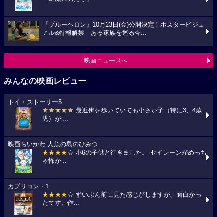
『ブルーヘロン』10月23日(金)公開決定！ポスタービジュ
アル&特報解禁―ある家族を巡る今...
映画ニュースへ
みんなの映画レビュー
トイ・ストーリー5
★★★★★
最近街を歩いていても小さい子（特に3、4歳
児）がi...
映画ちいかわ 人魚の島のひみつ
★★★★
☆ 小6の子供と行きました。 セイレーンがめっち
ゃ怖か...
カプリコン・1
★★★★
☆ ずいぶん前に見た感じがしますが、面白かっ
たです。作...