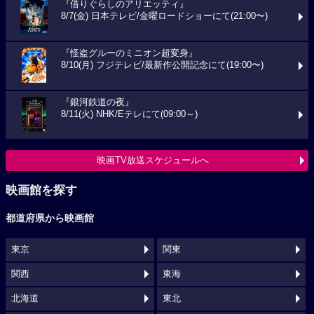
『借りぐらしのアリエッティ』
8/7(金) 日本テレビ/金曜ロードショーにて(21:00〜)
『怪盗グルーのミニオン超変身』
8/10(月) フジテレビ/最新作公開記念にて(19:00〜)
『銀河鉄道の夜』
8/11(火) NHK/Eテレにて(09:00～)
映画TV放送スケジュールへ
映画館を探す
都道府県から映画館
東京
関東
関西
東海
北海道
東北