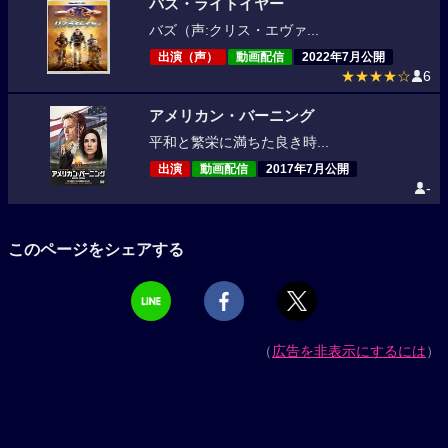
バズ・ライトイヤー
バズ（声:クリス・エヴァ...
出演（声）
動画配信
2022年7月公開
★★★★☆
6
アメリカン・バーニング
平和と繁栄に満ちた良き時...
出演
動画配信
2017年7月公開
-
このページをシェアする
（
広告を非表示にするには
）