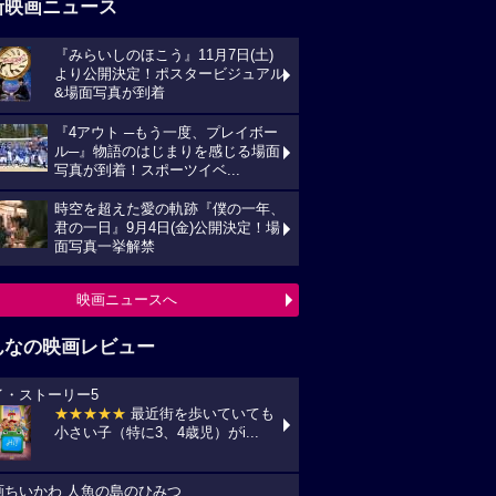
新映画ニュース
『みらいしのほこう』11月7日(土)
より公開決定！ポスタービジュアル
&場面写真が到着
『4アウト ─もう一度、プレイボー
ル─』物語のはじまりを感じる場面
写真が到着！スポーツイベ...
時空を超えた愛の軌跡『僕の一年、
君の一日』9月4日(金)公開決定！場
面写真一挙解禁
映画ニュースへ
んなの映画レビュー
イ・ストーリー5
★★★★★
最近街を歩いていても
小さい子（特に3、4歳児）がi...
画ちいかわ 人魚の島のひみつ