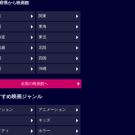
府県から映画館
京
関東
西
東海
海道
東北
信越
北陸
国
四国
州
沖縄
全国の映画館へ
すすめ映画ジャンル
クション
アニメーション
キッズ
メディ
ホラー