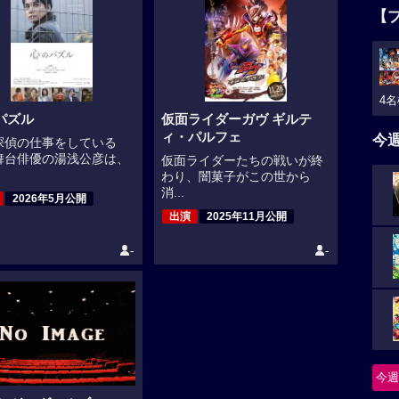
【
4名
パズル
仮面ライダーガヴ ギルテ
ィ・パルフェ
今
探偵の仕事をしている
舞台俳優の湯浅公彦は、
仮面ライダーたちの戦いが終
わり、闇菓子がこの世から
消...
2026年5月公開
出演
2025年11月公開
-
-
今週