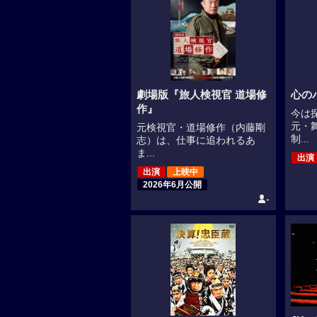
劇場版『旅人検視官 道場修
心の
作』
今は
元・
元検視官・道場修作（内藤剛
制...
志）は、仕事に追われるあ
ま...
出演
出演
上映中
2026年6月公開
-