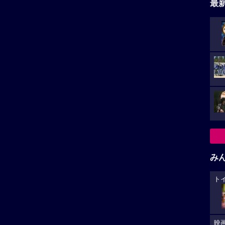
最
み
ト
映