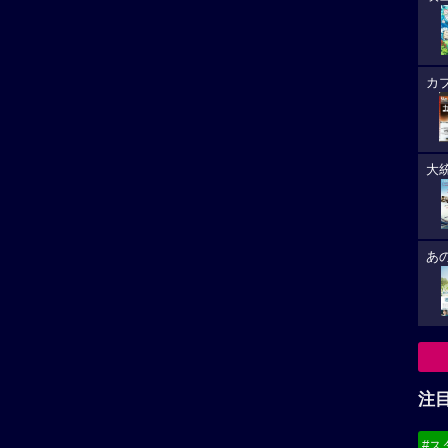
カ
大
あ
注
#ス