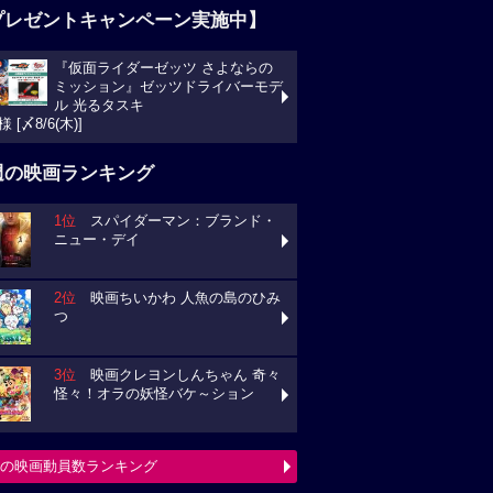
プレゼントキャンペーン実施中】
『仮面ライダーゼッツ さよならの
ミッション』ゼッツドライバーモデ
ル 光るタスキ
様 [〆8/6(木)]
週の映画ランキング
1位
スパイダーマン：ブランド・
ニュー・デイ
2位
映画ちいかわ 人魚の島のひみ
つ
3位
映画クレヨンしんちゃん 奇々
怪々！オラの妖怪バケ～ション
の映画動員数ランキング