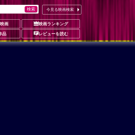
今見る映画検索
の映画
映画ランキング
作品
レビューを読む