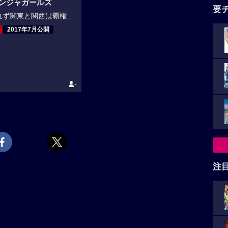
ニンジャガールズ
要
ず関東と関西は覇権...
2017年7月公開
-
注