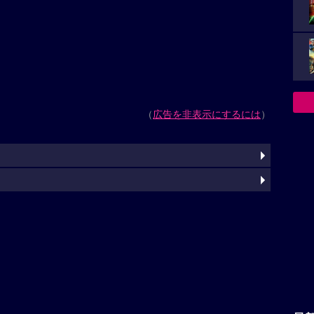
（
広告を非表示にするには
）