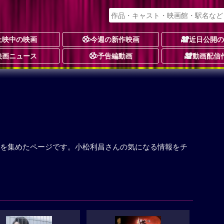
上映中の映画
今週の新作映画
近日公開
映画ニュース
予告編動画
動画配信
を集めたページです。小松利昌さんの気になる情報をチ