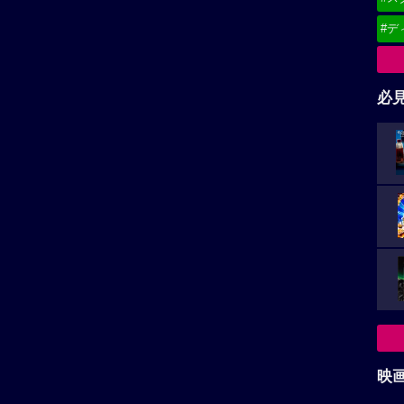
#デ
必
映