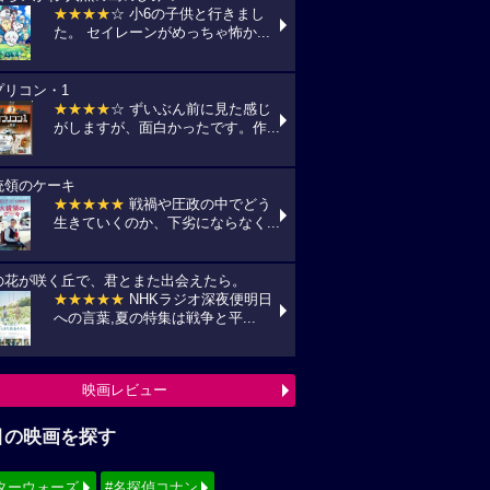
★★★★
☆ 小6の子供と行きまし
た。 セイレーンがめっちゃ怖か...
プリコン・1
★★★★
☆ ずいぶん前に見た感じ
がしますが、面白かったです。作...
統領のケーキ
★★★★★
戦禍や圧政の中でどう
生きていくのか、下劣にならなく...
の花が咲く丘で、君とまた出会えたら。
★★★★★
NHKラジオ深夜便明日
への言葉,夏の特集は戦争と平...
映画レビュー
目の映画を探す
ターウォーズ
#名探偵コナン