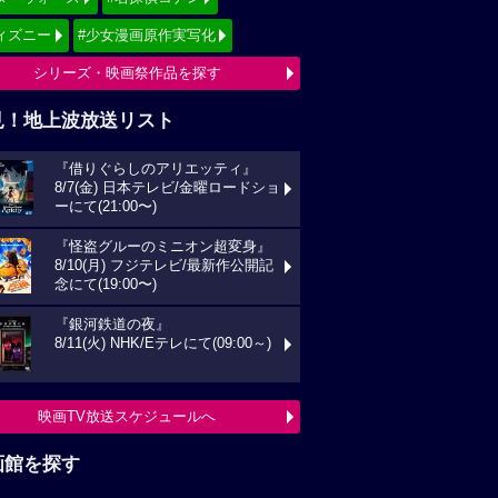
ィズニー
#少女漫画原作実写化
シリーズ・映画祭作品を探す
見！地上波放送リスト
『借りぐらしのアリエッティ』
8/7(金) 日本テレビ/金曜ロードショ
ーにて(21:00〜)
『怪盗グルーのミニオン超変身』
8/10(月) フジテレビ/最新作公開記
念にて(19:00〜)
『銀河鉄道の夜』
8/11(火) NHK/Eテレにて(09:00～)
映画TV放送スケジュールへ
画館を探す