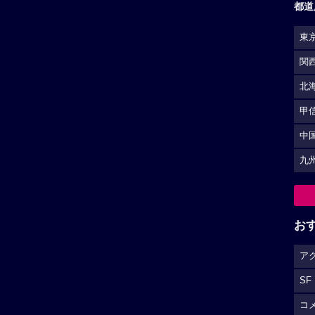
都道
東
関
北
甲
中
九
お
ア
SF
コ