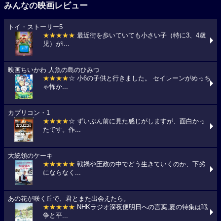
みんなの映画レビュー
トイ・ストーリー5
★★★★★
最近街を歩いていても小さい子（特に3、4歳
児）がi...
映画ちいかわ 人魚の島のひみつ
★★★★
☆ 小6の子供と行きました。 セイレーンがめっち
ゃ怖か...
カプリコン・1
★★★★
☆ ずいぶん前に見た感じがしますが、面白かっ
たです。作...
大統領のケーキ
★★★★★
戦禍や圧政の中でどう生きていくのか、下劣
にならなく...
あの花が咲く丘で、君とまた出会えたら。
★★★★★
NHKラジオ深夜便明日への言葉,夏の特集は戦
争と平...