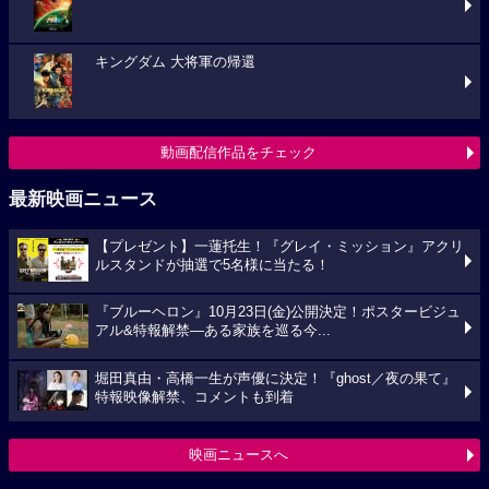
キングダム 大将軍の帰還
動画配信作品をチェック
最新映画ニュース
【プレゼント】一蓮托生！『グレイ・ミッション』アクリ
ルスタンドが抽選で5名様に当たる！
『ブルーヘロン』10月23日(金)公開決定！ポスタービジュ
アル&特報解禁―ある家族を巡る今...
堀田真由・高橋一生が声優に決定！『ghost／夜の果て』
特報映像解禁、コメントも到着
映画ニュースへ