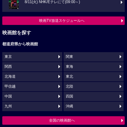
8/11(火) NHK/Eテレにて(09:00～)
映画TV放送スケジュールへ
映画館を探す
都道府県から映画館
東京
関東
関西
東海
北海道
東北
甲信越
北陸
中国
四国
九州
沖縄
全国の映画館へ