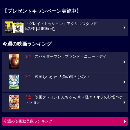
【プレゼントキャンペーン実施中】
『グレイ・ミッション』アクリルスタンド
5名様 [〆8/16(日)]
今週の映画ランキング
1位
スパイダーマン：ブランド・ニュー・デイ
2位
映画ちいかわ 人魚の島のひみつ
3位
映画クレヨンしんちゃん 奇々怪々！オラの妖怪バケ
～ション
今週の映画動員数ランキング