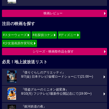
映画レビュー
注目の映画を探す
#スターウォーズ
#名探偵コナン
#ディズニー
#少女漫画原作実写化
シリーズ・映画祭作品を探す
必見！地上波放送リスト
『借りぐらしのアリエッティ』
8/7(金) 日本テレビ/金曜ロードショーにて(21:00〜)
『怪盗グルーのミニオン超変身』
8/10(月) フジテレビ/最新作公開記念にて(19:00〜)
『銀河鉄道の夜』