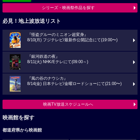
シリーズ・映画祭作品を探す
必見！地上波放送リスト
『怪盗グルーのミニオン超変身』
8/10(月) フジテレビ/最新作公開記念にて(19:00〜)
『銀河鉄道の夜』
8/11(火) NHK/Eテレにて(09:00～)
『風の谷のナウシカ』
8/14(金) 日本テレビ/金曜ロードショーにて(21:00〜)
映画TV放送スケジュールへ
映画館を探す
都道府県から映画館