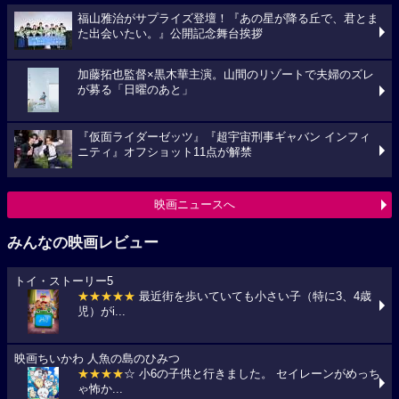
福山雅治がサプライズ登壇！『あの星が降る丘で、君とま
た出会いたい。』公開記念舞台挨拶
加藤拓也監督×黒木華主演。山間のリゾートで夫婦のズレ
が募る「日曜のあと」
『仮面ライダーゼッツ』『超宇宙刑事ギャバン インフィ
ニティ』オフショット11点が解禁
映画ニュースへ
みんなの映画レビュー
トイ・ストーリー5
★★★★★
最近街を歩いていても小さい子（特に3、4歳
児）がi...
映画ちいかわ 人魚の島のひみつ
★★★★
☆ 小6の子供と行きました。 セイレーンがめっち
ゃ怖か...