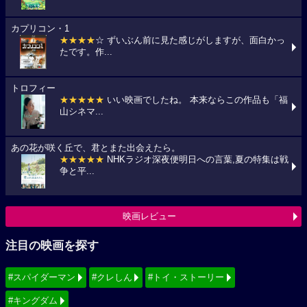
カプリコン・1
★★★★
☆ ずいぶん前に見た感じがしますが、面白かっ
たです。作...
トロフィー
★★★★★
いい映画でしたね。 本来ならこの作品も「福
山シネマ...
あの花が咲く丘で、君とまた出会えたら。
★★★★★
NHKラジオ深夜便明日への言葉,夏の特集は戦
争と平...
映画レビュー
注目の映画を探す
#スパイダーマン
#クレしん
#トイ・ストーリー
#キングダム