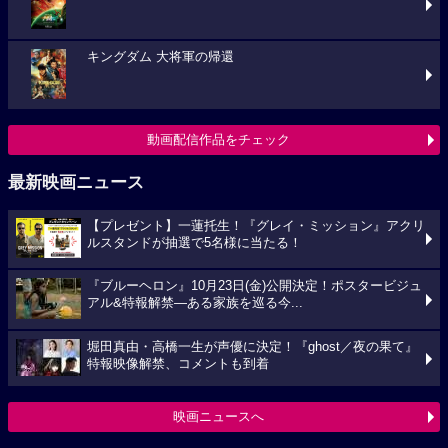
キングダム 大将軍の帰還
動画配信作品をチェック
最新映画ニュース
【プレゼント】一蓮托生！『グレイ・ミッション』アクリ
ルスタンドが抽選で5名様に当たる！
『ブルーヘロン』10月23日(金)公開決定！ポスタービジュ
アル&特報解禁―ある家族を巡る今...
堀田真由・高橋一生が声優に決定！『ghost／夜の果て』
特報映像解禁、コメントも到着
映画ニュースへ