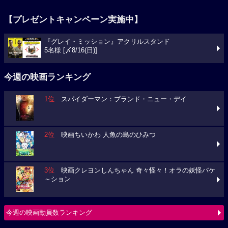
【プレゼントキャンペーン実施中】
『グレイ・ミッション』アクリルスタンド
5名様 [〆8/16(日)]
今週の映画ランキング
1位
スパイダーマン：ブランド・ニュー・デイ
2位
映画ちいかわ 人魚の島のひみつ
3位
映画クレヨンしんちゃん 奇々怪々！オラの妖怪バケ
～ション
今週の映画動員数ランキング