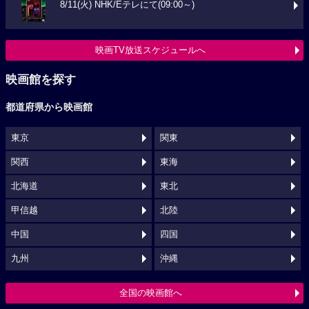
8/11(火) NHK/Eテレにて(09:00～)
映画TV放送スケジュールへ
映画館を探す
都道府県から映画館
東京
関東
関西
東海
北海道
東北
甲信越
北陸
中国
四国
九州
沖縄
全国の映画館へ