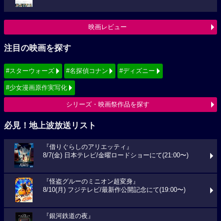
映画レビュー
注目の映画を探す
#スターウォーズ
#名探偵コナン
#ディズニー
#少女漫画原作実写化
シリーズ・映画祭作品を探す
必見！地上波放送リスト
『借りぐらしのアリエッティ』
8/7(金) 日本テレビ/金曜ロードショーにて(21:00〜)
『怪盗グルーのミニオン超変身』
8/10(月) フジテレビ/最新作公開記念にて(19:00〜)
『銀河鉄道の夜』