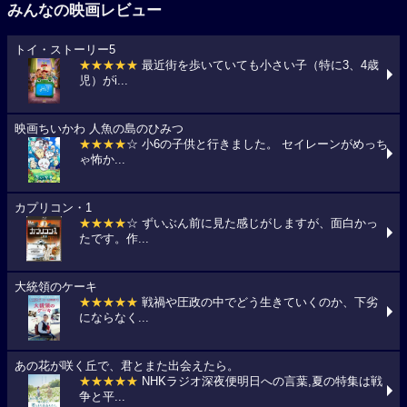
みんなの映画レビュー
トイ・ストーリー5
★★★★★
最近街を歩いていても小さい子（特に3、4歳
児）がi...
映画ちいかわ 人魚の島のひみつ
★★★★
☆ 小6の子供と行きました。 セイレーンがめっち
ゃ怖か...
カプリコン・1
★★★★
☆ ずいぶん前に見た感じがしますが、面白かっ
たです。作...
大統領のケーキ
★★★★★
戦禍や圧政の中でどう生きていくのか、下劣
にならなく...
あの花が咲く丘で、君とまた出会えたら。
★★★★★
NHKラジオ深夜便明日への言葉,夏の特集は戦
争と平...